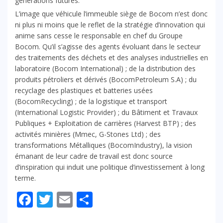
générations futures.
L’image que véhicule l’immeuble siège de Bocom n’est donc
ni plus ni moins que le reflet de la stratégie d’innovation qui
anime sans cesse le responsable en chef du Groupe
Bocom. Qu’il s’agisse des agents évoluant dans le secteur
des traitements des déchets et des analyses industrielles en
laboratoire (
Bocom International
) ; de la distribution des
produits pétroliers et dérivés (
BocomPetroleum S.A
) ; du
recyclage des plastiques et batteries usées
(
BocomRecycling
) ; de la logistique et transport
(
International Logistic Provider
) ; du Bâtiment et Travaux
Publiques + Exploitation de carrières (
Harvest BTP
) ; des
activités minières (
Mmec, G-Stones Ltd
) ; des
transformations Métalliques (
BocomIndustry
), la vision
émanant de leur cadre de travail est donc source
d’inspiration qui induit une politique d’investissement à long
terme.
Facebook
Twitter
Email
Partager