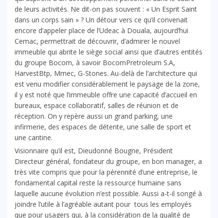
de leurs activités. Ne dit-on pas souvent : « Un Esprit Saint
dans un corps sain » ? Un détour vers ce qu’il convenait
encore d’appeler place de l’Udeac à Douala, aujourd’hui
Cemac, permettrait de découvrir, d’admirer le nouvel
immeuble qui abrite le siège social ainsi que d’autres entités
du groupe Bocom, à savoir BocomPretroleum S.A,
HarvestBtp, Mmec, G-Stones. Au-delà de l’architecture qui
est venu modifier considérablement le paysage de la zone,
il y est noté que l’immeuble offre une capacité d’accueil en
bureaux, espace collaboratif, salles de réunion et de
réception. On y repère aussi un grand parking, une
infirmerie, des espaces de détente, une salle de sport et
une cantine.
Visionnaire qu’il est, Dieudonné Bougne, Président
Directeur général, fondateur du groupe, en bon manager, a
très vite compris que pour la pérennité d’une entreprise, le
fondamental capital reste la ressource humaine sans
laquelle aucune évolution n’est possible. Aussi a-t-il songé à
joindre l’utile à l’agréable autant pour tous les employés
que pour usagers qui, à la considération de la qualité de