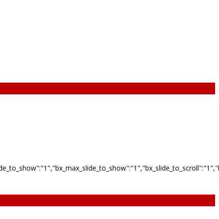
_to_show":"1","bx_max_slide_to_show":"1","bx_slide_to_scroll":"1","bx_s