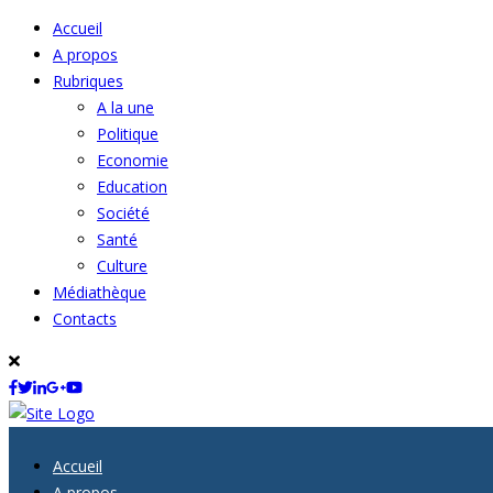
Accueil
A propos
Rubriques
A la une
Politique
Economie
Education
Société
Santé
Culture
Médiathèque
Contacts
Accueil
A propos