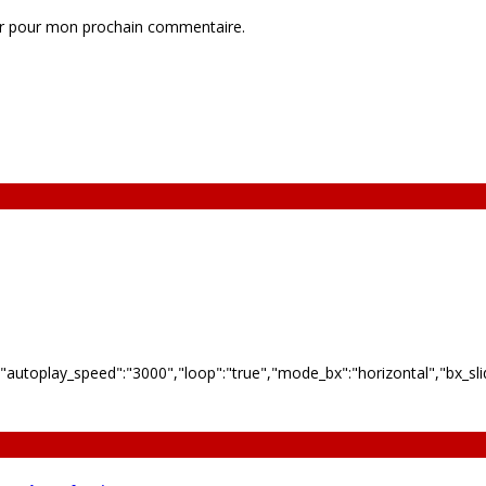
ur pour mon prochain commentaire.
"autoplay_speed":"3000","loop":"true","mode_bx":"horizontal","bx_slide