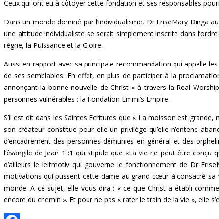
Ceux qui ont eu à côtoyer cette fondation et ses responsables pourr
Dans un monde dominé par l’individualisme, Dr EriseMary Dinga aurai
une attitude individualiste se serait simplement inscrite dans l’or
règne, la Puissance et la Gloire.
Aussi en rapport avec sa principale recommandation qui appelle le
de ses semblables. En effet, en plus de participer à la proclamation
annonçant la bonne nouvelle de Christ » à travers la Real Worship
personnes vulnérables : la Fondation Emmi’s Empire.
S’il est dit dans les Saintes Ecritures que « La moisson est grande,
son créateur constitue pour elle un privilège qu’elle n’entend aba
d’encadrement des personnes démunies en général et des orphelins 
l’évangile de Jean 1 :1 qui stipule que «La vie ne peut être conçu
d’ailleurs le leitmotiv qui gouverne le fonctionnement de Dr Eri
motivations qui pussent cette dame au grand cœur à consacré sa vi
monde. A ce sujet, elle vous dira : « ce que Christ a établi comm
encore du chemin ». Et pour ne pas « rater le train de la vie », elle 