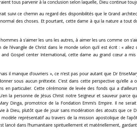
aient tous parvenir à la conclusion selon laquelle, Dieu continue tou
t suivi ce chemin au regard des disponibilités que le Grand architec
dre normal des choses. Et pourtant, cette dame à qui la nature a tout 
s hommes à s’aimer les uns les autres, à aimer les uns comme on s’
 de l’évangile de Christ dans le monde selon qu’il est écrit : « allez 
 and Gospel center International, cette dame au grand cœur a mis s
 mais il manque d’ouvriers », ce n’est pas pour autant que Dr EriseMa
ndonner sous aucun prétexte. C’est dans cette perspective qu’elle a 
en particulier. Cette cérémonie de levée des fonds qui a d’ailleur
 qu’en la personne de Jésus Christ notre Seigneur et sauveur parce qu
seMary Dinga, promotrice de la Fondation Emmi’s Empire. Il ne sera
e à Dieu, plutôt que de jouir sans modération des atouts que ce Dieu
e modèle représentatif au travers de la mission apostolique de l’a
s’est lancé dans l’humanitaire spirituellement et matériellement, gardan