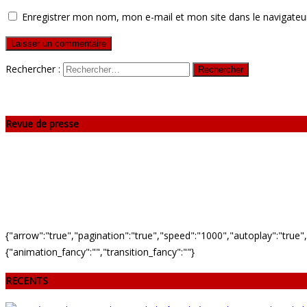
Enregistrer mon nom, mon e-mail et mon site dans le navigate
Rechercher :
Revue de presse
{"arrow":"true","pagination":"true","speed":"1000","autoplay":"true",
{"animation_fancy":"","transition_fancy":""}
RECENTS