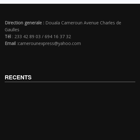
Direction generale :
Douala Cameroun Avenue Charles de
Gaulles
Tél
: 233 42 89 03 / 694 16 37 32
Email
:camerounexpress@yahoo.com
RECENTS