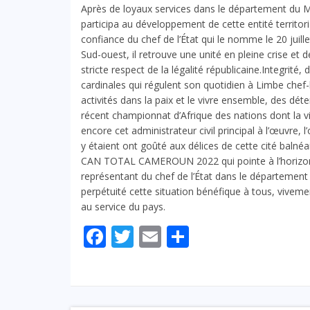
Après de loyaux services dans le département du M
participa au développement de cette entité territoria
confiance du chef de l’État qui le nomme le 20 juil
Sud-ouest, il retrouve une unité en pleine crise et de
stricte respect de la légalité républicaine.Integrit
cardinales qui régulent son quotidien à Limbe chef
activités dans la paix et le vivre ensemble, des dét
récent championnat d’Afrique des nations dont la vill
encore cet administrateur civil principal à l’œuvre, l
y étaient ont goûté aux délices de cette cité balnéa
CAN TOTAL CAMEROUN 2022 qui pointe à l’horizon,
représentant du chef de l’État dans le départemen
perpétuité cette situation bénéfique à tous, vivem
au service du pays.
Facebook
Twitter
Email
Partager