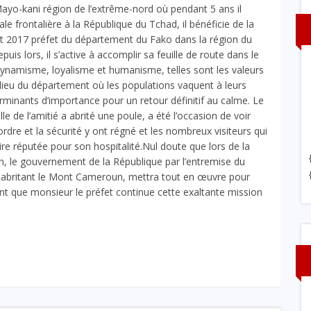
ayo-kani région de l’extrême-nord où pendant 5 ans il
le frontalière à la République du Tchad, il bénéficie de la
let 2017 préfet du département du Fako dans la région du
puis lors, il s’active à accomplir sa feuille de route dans le
é, dynamisme, loyalisme et humanisme, telles sont les valeurs
-lieu du département où les populations vaquent à leurs
erminants d’importance pour un retour définitif au calme. Le
e de l’amitié a abrité une poule, a été l’occasion de voir
’ordre et la sécurité y ont régné et les nombreux visiteurs qui
ire réputée pour son hospitalité.Nul doute que lors de la
 le gouvernement de la République par l’entremise du
t abritant le Mont Cameroun, mettra tout en œuvre pour
ent que monsieur le préfet continue cette exaltante mission