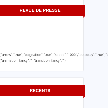
REVUE DE PRESSE
{"arrow":"true","pagination":"true","speed":"1000","autoplay":"true","a
{"animation_fancy":"","transition_fancy":""}
RECENTS