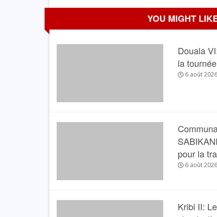
YOU MIGHT LIKE
Douala VI:
la tourné
6 août 202
Communau
SABIKANDA 
pour la tr
6 août 202
Kribi II: 