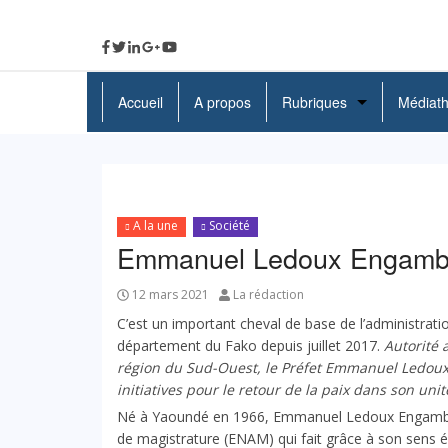
Accueil
A propos
Rubriques
Médiat
A La Une
Politique
A la une
Société
Economie
Emmanuel Ledoux Engamba 
Education
12 mars 2021
La rédaction
Société
C’est un important cheval de base de l’administrati
département du Fako depuis juillet 2017.
Autorité 
Santé
région du Sud-Ouest, le Préfet Emmanuel Ledoux 
initiatives pour le retour de la paix dans son u
Culture
Né à Yaoundé en 1966, Emmanuel Ledoux Engamba es
de magistrature (ENAM) qui fait grâce à son sens é