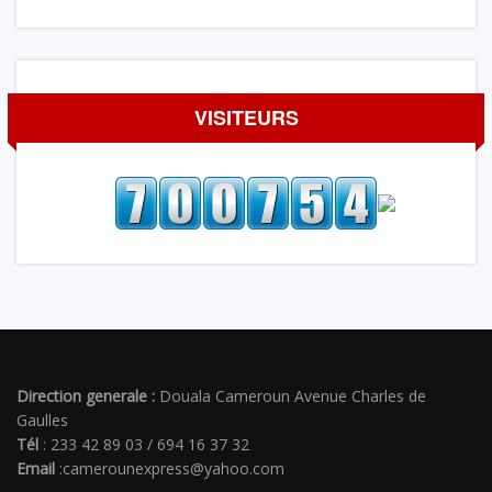
VISITEURS
Direction generale :
Douala Cameroun Avenue Charles de
Gaulles
Tél
: 233 42 89 03 / 694 16 37 32
Email
:camerounexpress@yahoo.com