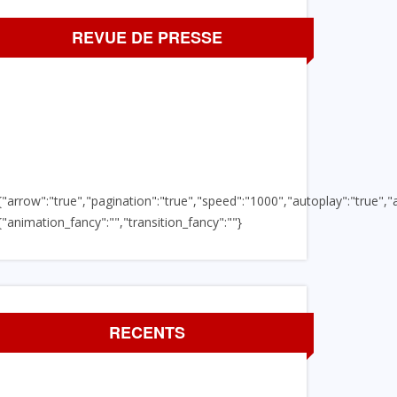
REVUE DE PRESSE
{"arrow":"true","pagination":"true","speed":"1000","autoplay":"true","a
{"animation_fancy":"","transition_fancy":""}
RECENTS