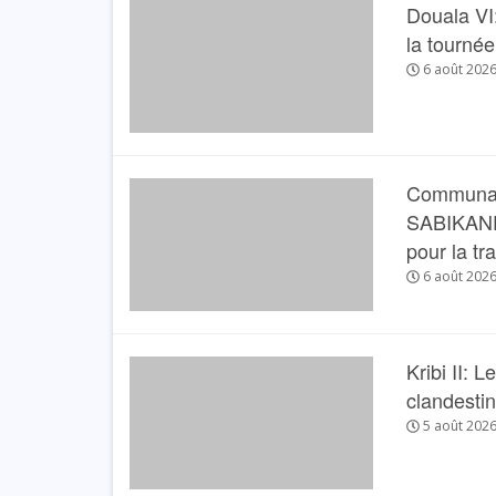
Douala VI:
la tourné
6 août 202
Communau
SABIKANDA 
pour la tr
6 août 202
Kribi II: 
clandesti
5 août 202