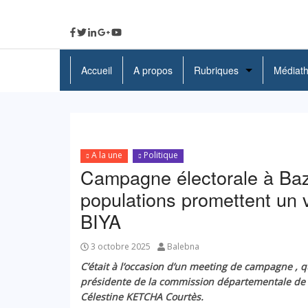
Accueil
A propos
Rubriques
Médiat
A La Une
Politique
A la une
Politique
Economie
Campagne électorale à Bazou
Education
populations promettent un 
BIYA
Société
Santé
3 octobre 2025
Balebna
C’était à l’occasion d’un meeting de campagne , 
Culture
présidente de la commission départementale d
Célestine KETCHA Courtès.