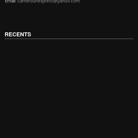
Email
:camerounexpress@yahoo.com
RECENTS