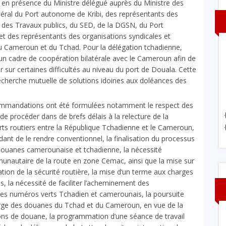
it en présence du Ministre délégué auprès du Ministre des
néral du Port autonome de Kribi, des représentants des
, des Travaux publics, du SED, de la DGSN, du Port
 des représentants des organisations syndicales et
u Cameroun et du Tchad. Pour la délégation tchadienne,
e un cadre de coopération bilatérale avec le Cameroun afin de
r sur certaines difficultés au niveau du port de Douala. Cette
 recherche mutuelle de solutions idoines aux doléances des
ecommandations ont été formulées notamment le respect des
 de procéder dans de brefs délais à la relecture de la
orts routiers entre la République Tchadienne et le Cameroun,
ndant de le rendre conventionnel, la finalisation du processus
douanes camerounaise et tchadienne, la nécessité
munautaire de la route en zone Cemac, ainsi que la mise sur
ation de la sécurité routière, la mise d’un terme aux charges
, la nécessité de faciliter l’acheminement des
 des numéros verts Tchadien et camerounais, la poursuite
arge des douanes du Tchad et du Cameroun, en vue de la
ions de douane, la programmation d’une séance de travail