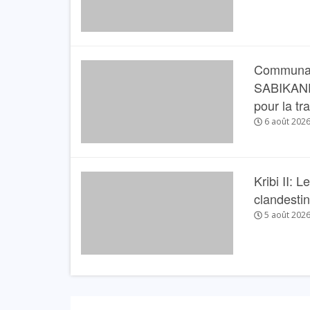
Communau
SABIKANDA 
pour la tr
6 août 202
Kribi II: 
clandesti
5 août 202