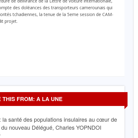
dure de délivrance de la Lettre de voiture internationale,
n compte des doléances des transporteurs camerounais qui
autorités tchadiennes, la tenue de la 5eme session de CAM-
it projet.
 THIS FROM: A LA UNE
 la santé des populations insulaires au cœur de
e du nouveau Délégué, Charles YOPNDOI
6