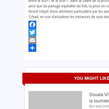
entre le BGFT et le BNFT, dans le cadre de la procé
ainsi que du partage équitable du fret, la prise e
feront l’objet d’une attention particulière par les 
Tchad, en vue d’actualiser les instances de suivi dud
Facebook
Twitter
Email
Partager
YOU MIGHT LIKE
Douala VI:
la tourné
6 août 202