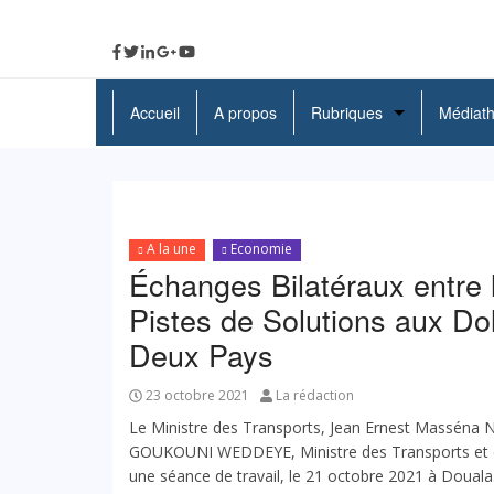
Accueil
A propos
Rubriques
Médiat
A La Une
Politique
A la une
Economie
Economie
Échanges Bilatéraux entre 
Education
Pistes de Solutions aux D
Deux Pays
Société
Santé
23 octobre 2021
La rédaction
Le Ministre des Transports, Jean Ernest Massén
Culture
GOUKOUNI WEDDEYE, Ministre des Transports et de 
une séance de travail, le 21 octobre 2021 à Douala. 