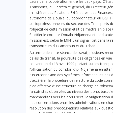
cadre de la coopération entre les deux pays. C’éta
Transports, du Secrétaire général, du Directeur gé
ministères des Relations Extérieures, des Finances
autonome de Douala, du coordonnateur du BGFT et
socioprofessionnelles du secteur des Transports d
l’objectif de cette mission était de mettre en plac
fluidifier le corridor Douala-Ndjamena et de discute
mission est, selon le MINT, un signal fort dans la
transporteurs du Cameroun et du Tchad.
Au terme de cette séance de travail, plusieurs r
délais de transit, la poursuite des diligences en vue
convention du 13 avril 1999 portant sur les transp
l’officialisation du corridor Kribi-Ndjamena en atte
d’interconnexion des systèmes informatiques des 
d’accélérer la procédure de relecture du code com
pied effective d’une structure en charge de l’observ
fantaisistes observées au niveau des ponts bascules
marchandises vers les ports secs, la vulgarisation
des concertations entre les administrations en ch
résolution des préoccupations relatives aux quest