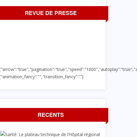
REVUE DE PRESSE
{"arrow":"true","pagination":"true","speed":"1000","autoplay":"true","a
{"animation_fancy":"","transition_fancy":""}
RECENTS