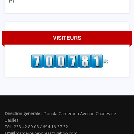
(5)
VISITEURS
Direction generale :
Douala Cameroun Avenue Charles de
Gaulles
Tél
: 233 42 89 03 / 694 16 37 32
Email
:camerounexpress@yahoo.com