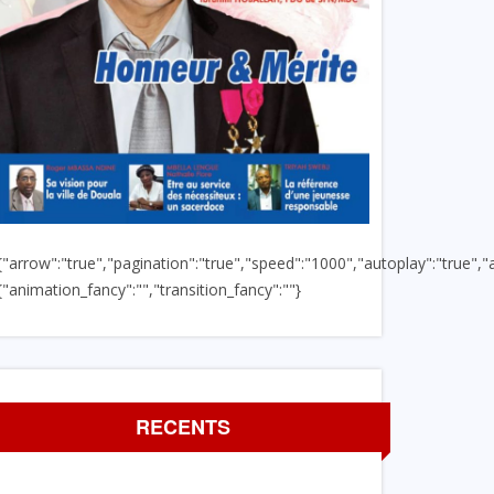
{"arrow":"true","pagination":"true","speed":"1000","autoplay":"true","a
{"animation_fancy":"","transition_fancy":""}
RECENTS