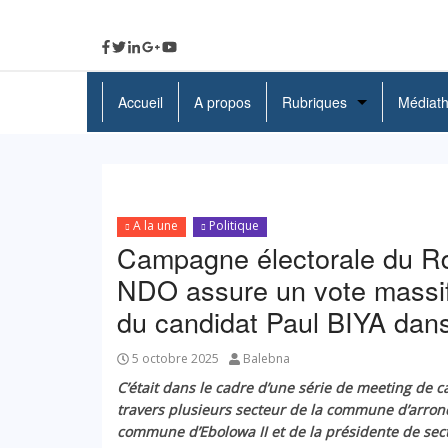
Accueil
A propos
Rubriques
Médiat
A La Une
Politique
A la une
Politique
Economie
Campagne électorale du Rd
Education
NDO assure un vote massif
du candidat Paul BIYA dans
Société
Santé
5 octobre 2025
Balebna
C’était dans le cadre d’une série de meeting de 
Culture
travers plusieurs secteur de la commune d’arron
commune d’Ebolowa II et de la présidente de sec