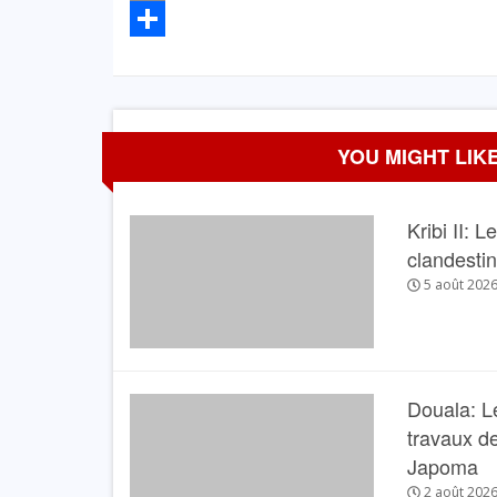
Email
Partager
YOU MIGHT LIKE
Kribi II: 
clandesti
5 août 202
Douala: L
travaux de
Japoma
2 août 202