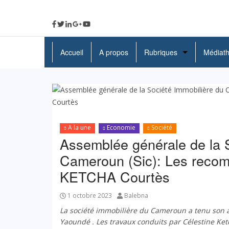
Accueil
A propos
Rubriques
Médiat
A La Une
Politique
Economie
A la une
Economie
Société
Assemblée générale de la S
Education
Cameroun (Sic): Les recom
Société
KETCHA Courtès
Santé
1 octobre 2023
Balebna
Culture
La société immobilière du Cameroun a tenu son 
Yaoundé
. Les travaux conduits par Célestine Ket