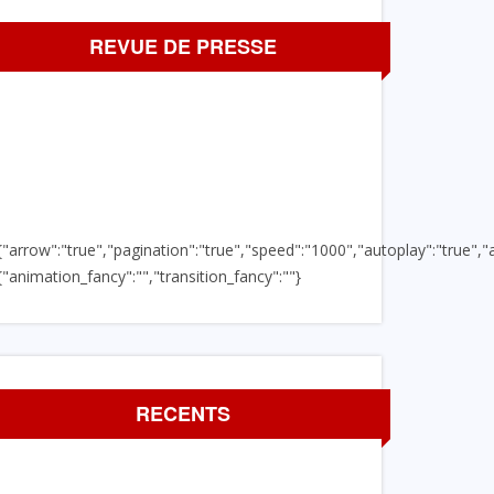
REVUE DE PRESSE
{"arrow":"true","pagination":"true","speed":"1000","autoplay":"true","a
{"animation_fancy":"","transition_fancy":""}
RECENTS