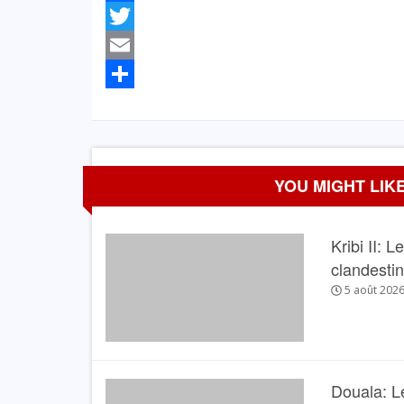
Facebook
Twitter
Email
Partager
YOU MIGHT LIKE
Kribi II: 
clandesti
5 août 202
Douala: L