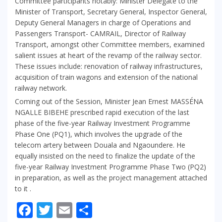
Committee participants notably: Minister Delegate to the
Minister of Transport, Secretary General, Inspector General,
Deputy General Managers in charge of Operations and
Passengers Transport- CAMRAIL, Director of Railway
Transport, amongst other Committee members, examined
salient issues at heart of the revamp of the railway sector.
These issues include: renovation of railway infrastructures,
acquisition of train wagons and extension of the national
railway network.
Coming out of the Session, Minister Jean Ernest MASSÉNA
NGALLE BIBEHE prescribed rapid execution of the last
phase of the five-year Railway Investment Programme
Phase One (PQ1), which involves the upgrade of the
telecom artery between Douala and Ngaoundere. He
equally insisted on the need to finalize the update of the
five-year Railway Investment Programme Phase Two (PQ2)
in preparation, as well as the project management attached
to it .
Facebook
Twitter
Email
Partager