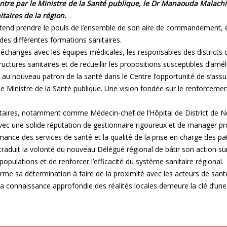
e par le Ministre de la Santé publique, le Dr Manaouda Malachi,
itaires de la région.
ntend prendre le pouls de l’ensemble de son aire de commandement, év
 des différentes formations sanitaires.
s échanges avec les équipes médicales, les responsables des districts 
tructures sanitaires et de recueillir les propositions susceptibles d’amé
 au nouveau patron de la santé dans le Centre l’opportunité de s’ass
 le Ministre de la Santé publique. Une vision fondée sur le renforceme
anitaires, notamment comme Médecin-chef de l’Hôpital de District de 
e avec une solide réputation de gestionnaire rigoureux et de manager 
nce des services de santé et la qualité de la prise en charge des pat
aduit la volonté du nouveau Délégué régional de bâtir son action sur 
opulations et de renforcer l’efficacité du système sanitaire régional.
e sa détermination à faire de la proximité avec les acteurs de santé u
a connaissance approfondie des réalités locales demeure la clé d’une