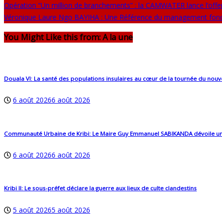
Opération “Un million de branchements” : la CAMWATER lance l’offen
Véronique Laure Ngo BAYIHA : Une Référence du management foncier
You Might Like this from: A la une
Douala VI: La santé des populations insulaires au cœur de la tournée du no
6 août 2026
6 août 2026
Communauté Urbaine de Kribi: Le Maire Guy Emmanuel SABIKANDA dévoile un budg
6 août 2026
6 août 2026
Kribi II: Le sous-préfet déclare la guerre aux lieux de culte clandestins
5 août 2026
5 août 2026