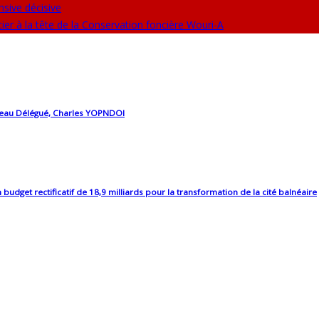
sive décisive
 à la tête de la Conservation foncière Wouri-A
uveau Délégué, Charles YOPNDOI
et rectificatif de 18,9 milliards pour la transformation de la cité balnéaire