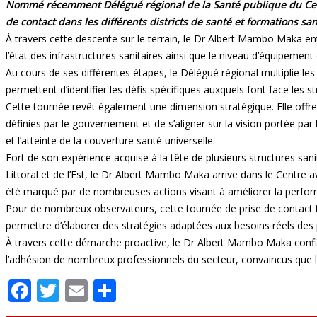
Nommé récemment Délégué régional de la Santé publique du Centr
de contact dans les différents districts de santé et formations san
À travers cette descente sur le terrain, le Dr Albert Mambo Maka e
l’état des infrastructures sanitaires ainsi que le niveau d’équipement
Au cours de ses différentes étapes, le Délégué régional multiplie le
permettent d’identifier les défis spécifiques auxquels font face les s
Cette tournée revêt également une dimension stratégique. Elle offre
définies par le gouvernement et de s’aligner sur la vision portée par
et l’atteinte de la couverture santé universelle.
Fort de son expérience acquise à la tête de plusieurs structures s
Littoral et de l’Est, le Dr Albert Mambo Maka arrive dans le Centr
été marqué par de nombreuses actions visant à améliorer la performa
Pour de nombreux observateurs, cette tournée de prise de contact tr
permettre d’élaborer des stratégies adaptées aux besoins réels des p
À travers cette démarche proactive, le Dr Albert Mambo Maka confirm
l’adhésion de nombreux professionnels du secteur, convaincus que l
Facebook
Twitter
Email
Partager