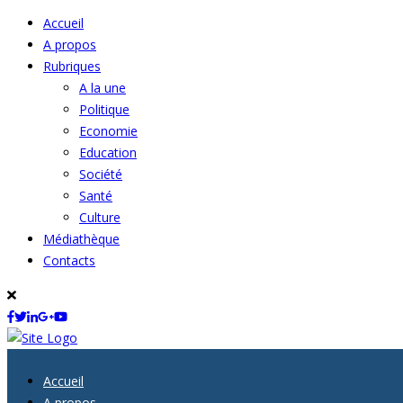
Accueil
A propos
Rubriques
A la une
Politique
Economie
Education
Société
Santé
Culture
Médiathèque
Contacts
Accueil
A propos