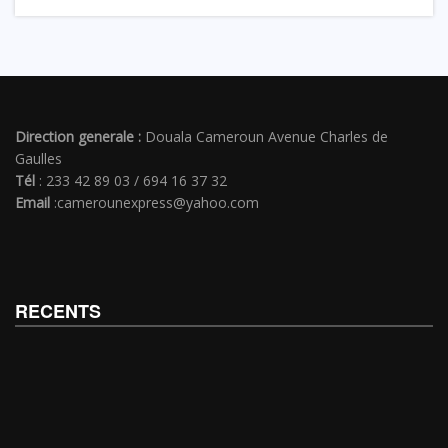
Direction generale :
Douala Cameroun Avenue Charles de
Gaulles
Tél
: 233 42 89 03 / 694 16 37 32
Email
:camerounexpress@yahoo.com
RECENTS