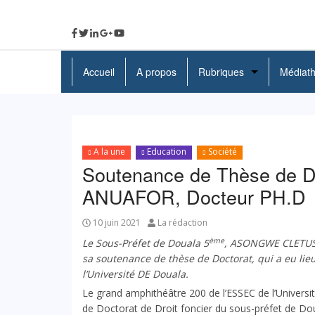
Accueil
A propos
Rubriques
Médiat
A La Une
Politique
A la une
Education
Société
Economie
Soutenance de Thèse de
ANUAFOR, Docteur PH.D
Education
Société
10 juin 2021
La rédaction
ème
Le Sous-Préfet de Douala 5
, ASONGWE CLETU
Santé
sa soutenance de thèse de Doctorat, qui a eu lieu
l’Université DE Douala.
Culture
Le grand amphithéâtre 200 de l’ESSEC de l’Universit
de Doctorat de Droit foncier du sous-préfet de Do