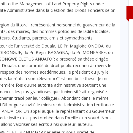
Unit to the Management of Land Property Rights under
té Administrative dans la Gestion des Droits Fonciers selon
égion du littoral, représentant personnel du gouverneur de la
nts, des maires, des hommes politiques de ladite localité,
orateurs, étudiants, parents, amis et sympathisants.
eur de l’université de Douala, LE Pr. Magloire ONDOA, du
MBI DIBONGUE, du Pr. Begni BAGAGNA, du Pr. MONKAREE, du
SONGWE CLETUS ANUAFOR a présenté sa thèse dirigée
de Douala, une sommité du droit public reconnu à travers le
le respect des normes académiques, le président du Jury le
 lauréats à son «élève». « C’est une belle thèse. Je me
première fois qu’une autorité administrative soutient une
enances les plus grandioses que l’université ait organisée.
 le chemin tracé par leur collègue». Abondant dans le même
 Dibongue a invité le ministre de l’administration territoriale
S ANUAFOR. Un appel auquel le représentant du Gouverneur
ette invite n’est pas tombée dans l’oreille d’un sourd. Nous
 allons valoriser ses écrits ainsi que leur auteur».
NGWE CLETUS ANUAFOR par ailleurs sous-préfet de