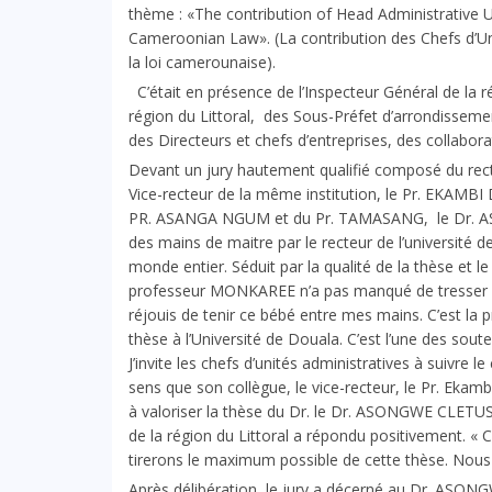
thème : «The contribution of Head Administrative 
Cameroonian Law». (La contribution des Chefs d’Uni
la loi camerounaise).
C’était en présence de l’Inspecteur Général de la r
région du Littoral, des Sous-Préfet d’arrondisseme
des Directeurs et chefs d’entreprises, des collab
Devant un jury hautement qualifié composé du rect
Vice-recteur de la même institution, le Pr. EKA
PR. ASANGA NGUM et du Pr. TAMASANG, le Dr. A
des mains de maitre par le recteur de l’université 
monde entier. Séduit par la qualité de la thèse et 
professeur MONKAREE n’a pas manqué de tresser des
réjouis de tenir ce bébé entre mes mains. C’est la 
thèse à l’Université de Douala. C’est l’une des sout
J’invite les chefs d’unités administratives à suivre
sens que son collègue, le vice-recteur, le Pr. Ekambi
à valoriser la thèse du Dr. le Dr. ASONGWE CLETU
de la région du Littoral a répondu positivement. « C
tirerons le maximum possible de cette thèse. Nous
Après délibération, le jury a décerné au Dr. ASO