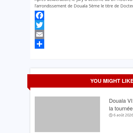
l’arrondissement de Douala 5ème le titre de Doct
Facebook
Twitter
Email
Partager
YOU MIGHT LIKE
Douala VI:
la tourné
6 août 202