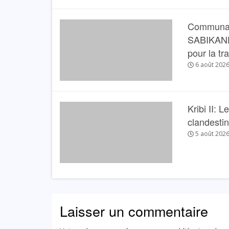
Communau
SABIKANDA 
pour la tr
6 août 202
Kribi II: 
clandesti
5 août 202
Laisser un commentaire