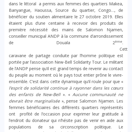
dans le littoral a permis aux femmes des quartiers Makea,
Banyangue, Haoussa, Source du quartier, Congo…, de
bénéficier du soutien alimentaire le 27 octobre 2019. Elles
étaient plus d’une centaine à recevoir des produits de
première nécessité des mains de Salomon Njamen,
conseiller municipal ANDP à la commune d’arrondissement
ème
de Douala 2
.
Cette
caravane de partage conduite par l’homme politique est
portée par l’association New-Bell Solidarity Tour. Le militant
de l’ANDP pense qu’il est grand temps de revenir au contact
du peuple au moment où le pays tout entier prône le vivre-
ensemble. C’est dans cette dynamique qu’il roule pour que «
l’esprit de solidarité continue à rayonner dans les cœurs
des enfants de New-Bell
». «
Aucune communauté ne
devrait être marginalisée
», pense Salomon Njamen. Les
femmes bénéficiaires des différents quartiers représentés
ont profité de l’occasion pour exprimer leur gratitude à
l’endroit du donateur qui n’hésite pas de venir en aide aux
populations de sa circonscription politique. Le