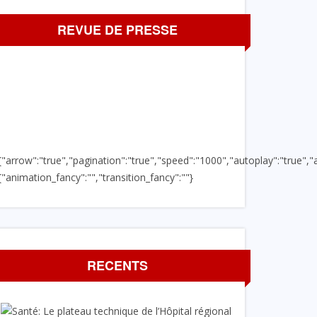
REVUE DE PRESSE
{"arrow":"true","pagination":"true","speed":"1000","autoplay":"true","a
{"animation_fancy":"","transition_fancy":""}
RECENTS