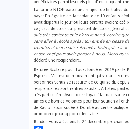
bénéficiaires parmi lesquels plus d’une cinquantain
La famille NTOK partenaire majeur de l’initiative d
payer l’intégralité de la scolarité de 10 enfants dépl
avait disparus le jour où leurs parents avaient été
ce geste de cœur du président directeur général
suis très contente et je n’arrive pas à y croire que
sans aller à l’école après mon entrée en classe 
troubles et je me suis retrouvé à Kribi grâce à un
et son chef pour avoir penser à nous. Merci aussi 
déclaré une recipiendaire.
Rentrée Scolaire pour Tous, fondé en 2019 par le PD
Espoir et Vie, est un mouvement qui vol au secour
personnes venus se rassurer de ce qui se dit depui
récipiendaires sont rentrés satisfait. Artistes, pas
très particulière. Avec pour slogan ‘’ la main sur le
âmes de bonnes volontés pour leur soutien à l’endr
de Radio Espoir située à Dombé au centre biblique 
promoteur pour apporter leur aide.
Rendez-vous a été pris le 24 décembre prochain po