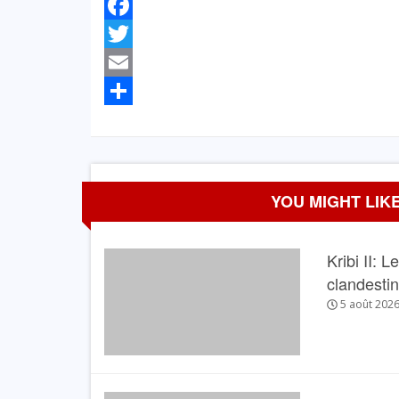
Facebook
Twitter
Email
Partager
YOU MIGHT LIKE
Kribi II: 
clandesti
5 août 202