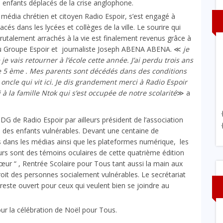
e enfants déplacés de la crise anglophone.
u média chrétien et citoyen Radio Espoir, s’est engagé à
acés dans les lycées et collèges de la ville. Le sourire qui
 brutalement arrachés à la vie est finalement revenus grâce à
 du Groupe Espoir et journaliste Joseph ABENA ABENA. ≪
je
 je vais retourner à l’école cette année. J’ai perdu trois ans
de 5 ème . Mes parents sont décédés dans des conditions
 oncle qui vit ici. Je dis grandement merci à Radio Espoir
à la famille Ntok qui s’est occupée de notre scolarité
≫ a
G de Radio Espoir par ailleurs président de l’association
s des enfants vulnérables. Devant une centaine de
s dans les médias ainsi que les plateformes numérique, les
teurs sont des témoins oculaires de cette quatrième édition
 cœur “ , Rentrée Scolaire pour Tous tant aussi la main aux
oit des personnes socialement vulnérables. Le secrétariat
reste ouvert pour ceux qui veulent bien se joindre au
ur la célébration de Noël pour Tous.