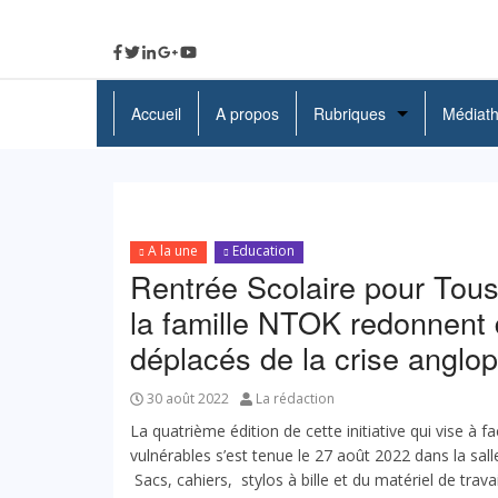
Accueil
A propos
Rubriques
Médiat
A La Une
Politique
A la une
Education
Economie
Rentrée Scolaire pour Tous:
Education
la famille NTOK redonnent 
déplacés de la crise anglo
Société
Santé
30 août 2022
La rédaction
La quatrième édition de cette initiative qui vise à fa
Culture
vulnérables s’est tenue le 27 août 2022 dans la sal
Sacs, cahiers, stylos à bille et du matériel de trava