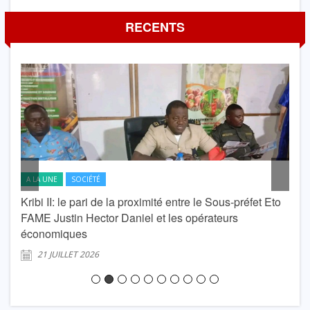
RECENTS
A LA UNE
SOCIÉTÉ
A L
Kribi II: le pari de la proximité entre le Sous-préfet Eto
krib
FAME Justin Hector Daniel et les opérateurs
Lond
économiques
2
21 JUILLET 2026