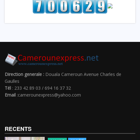
Direction generale :
Douala Cameroun Avenue Charles de
Gaulles
Tél
: 233 42 89 03 / 694 16 37 32
Email
:camerounexpress@yahoo.com
RECENTS