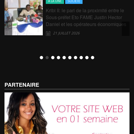
A LA UNE
SOCIÉTÉ
Kribi II: le pari de la proximité entre le
Sous-préfet Eto FAME Justin Hector
Daniel et les opérateurs économiques
21 JUILLET 2026
PARTENAIRE