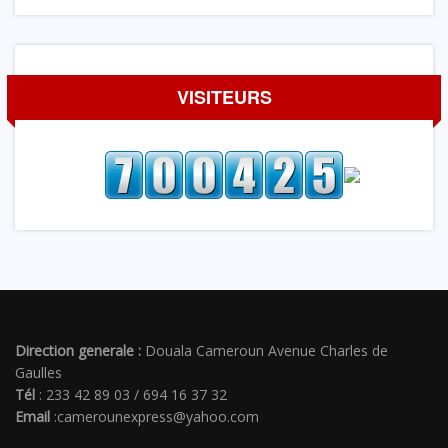
VISITEURS
Direction generale :
Douala Cameroun Avenue Charles de
Gaulles
Tél
: 233 42 89 03 / 694 16 37 32
Email
:camerounexpress@yahoo.com