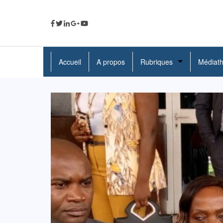
Accueil
A propos
Rubriques
Médiat
A La Une
Politique
Economie
Education
Société
Santé
Culture