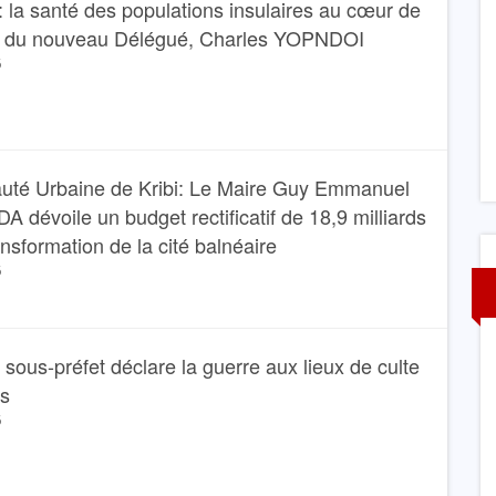
 la santé des populations insulaires au cœur de
I : Un brillant
Santé: Le plateau technique de l’Hôpital
Bange Bank
régional annexe de Kribi bientôt renforcé
e du nouveau Délégué, Charles YOPNDOI
6
1 AOÛT 2026
té Urbaine de Kribi: Le Maire Guy Emmanuel
dévoile un budget rectificatif de 18,9 milliards
ansformation de la cité balnéaire
6
Le sous-préfet déclare la guerre aux lieux de culte
ns
6