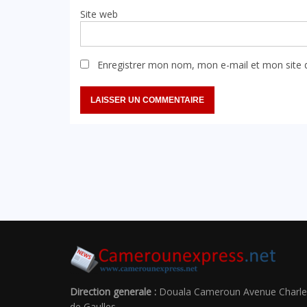
Site web
Enregistrer mon nom, mon e-mail et mon site 
MIE
A LA UNE
SANTÉ
Direction generale :
Douala Cameroun Avenue Charle
de Gaulles