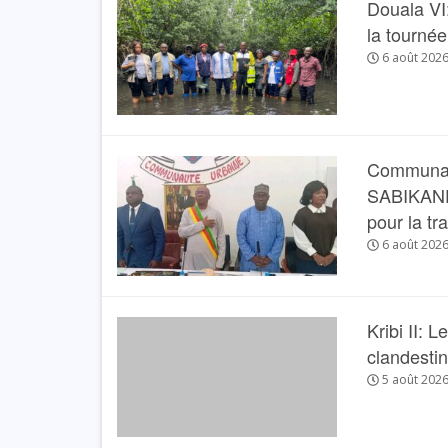
Douala VI:
Clément Janvier EKOLO TSITS
économiste au service de 
la tourné
Cameroun
6 août 202
3 MAI 2024
Communau
SABIKANDA 
pour la tr
6 août 202
Kribi II: 
clandesti
5 août 202