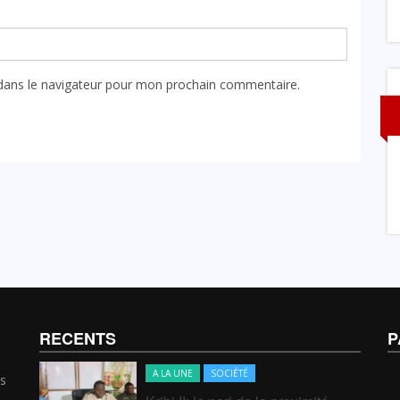
dans le navigateur pour mon prochain commentaire.
RECENTS
P
A LA UNE
SOCIÉTÉ
s