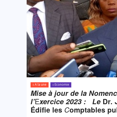
A la une
Economie
Mise à jour de la Nomen
E
l’
xercice 2023 : Le
Dr. 
Édifie les
C
omptables pu