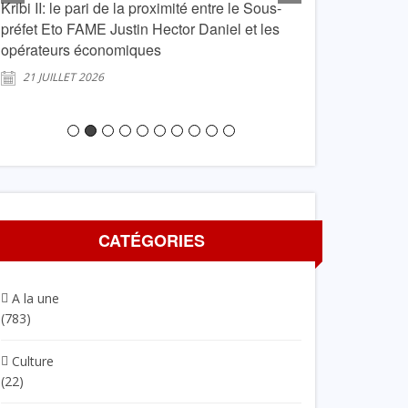
Kribi II: le pari de la proximité entre le Sous-
kribi: Le PAK par
préfet Eto FAME Justin Hector Daniel et les
vacances à Lond
opérateurs économiques
20 JUILLET 2026
21 JUILLET 2026
CATÉGORIES
A la une
(783)
Culture
(22)