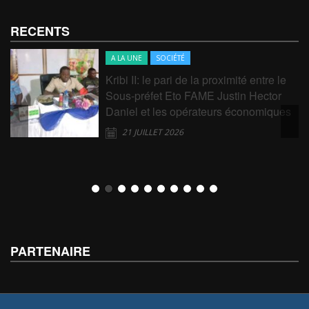
RECENTS
A LA UNE
SOCIÉTÉ
Kribi II: le pari de la proximité entre le
Sous-préfet Eto FAME Justin Hector
Daniel et les opérateurs économiques
21 JUILLET 2026
PARTENAIRE