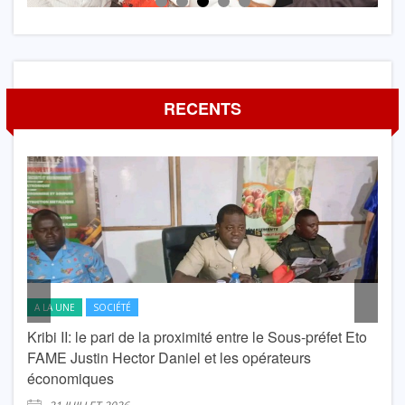
RECENTS
A LA UNE
SOCIÉTÉ
A L
Kribi II: le pari de la proximité entre le Sous-préfet Eto
krib
FAME Justin Hector Daniel et les opérateurs
Lond
économiques
2