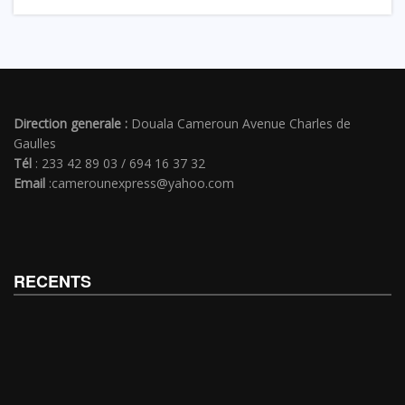
Direction generale :
Douala Cameroun Avenue Charles de
Gaulles
Tél
: 233 42 89 03 / 694 16 37 32
Email
:camerounexpress@yahoo.com
RECENTS