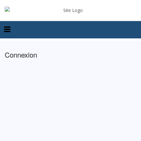
Connexion
Identifiant ou e-mail
Mot de passe
Se souvenir de moi