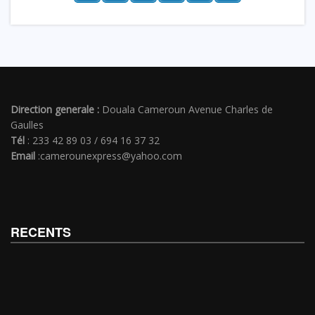
Direction generale :
Douala Cameroun Avenue Charles de
Gaulles
Tél
: 233 42 89 03 / 694 16 37 32
Email
:camerounexpress@yahoo.com
RECENTS