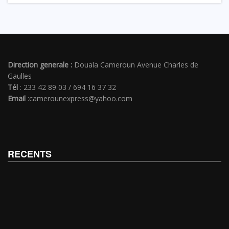
Direction generale :
Douala Cameroun Avenue Charles de
Gaulles
Tél
: 233 42 89 03 / 694 16 37 32
Email
:camerounexpress@yahoo.com
RECENTS