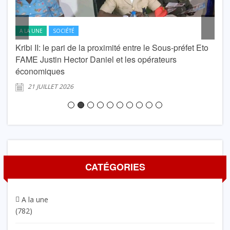
A LA UNE
SOCIÉTÉ
A L
Kribi II: le pari de la proximité entre le Sous-préfet Eto
krib
FAME Justin Hector Daniel et les opérateurs
Lond
économiques
2
21 JUILLET 2026
CATÉGORIES
A la une
(782)