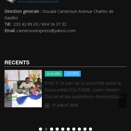
Direction generale :
Douala Cameroun Avenue Charles de
Gaulles
Tél
: 233 42 89 03 / 694 16 37 32
Email
:camerounexpress@yahoo.com
RECENTS
A LA UNE
SOCIÉTÉ
Kribi II: le pari de la proximité entre le
Sous-préfet Eto FAME Justin Hector
Daniel et les opérateurs économiques
21 JUILLET 2026