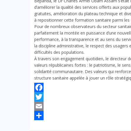
Bépanda, le Dr Charles Armel Obam Assam s’était i
d’améliorer la qualité des services offerts aux pop
gratuites, amélioration du plateau technique et dive
à repositionner cette formation sanitaire parmi les
Pour de nombreux observateurs du secteur sanitair
parfaitement la montée en puissance d’une nouvell
performance, à la transparence et au sens du serv
la discipline administrative, le respect des usager
difficultés des populations.
À travers son engagement quotidien, le directeur d
valeurs républicaines fortes : le patriotisme, le sens 
solidarité communautaire. Des valeurs qui renforce
structure sanitaire appelée à jouer un rôle stratégiq
Facebook
Twitter
Email
Partager