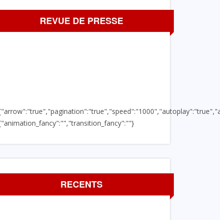
REVUE DE PRESSE
{"arrow":"true","pagination":"true","speed":"1000","autoplay":"true","a
{"animation_fancy":"","transition_fancy":""}
RECENTS