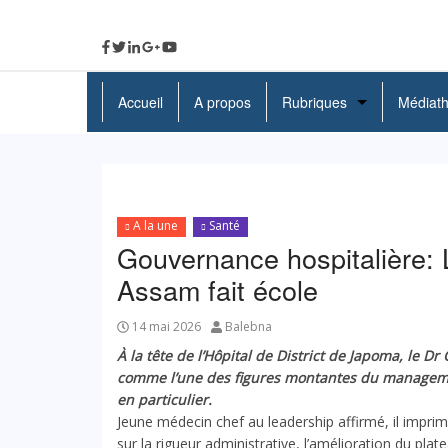
Accueil
A propos
Rubriques
Médiat
A La Une
Politique
A la une
Santé
Economie
Gouvernance hospitalière:
Education
Assam fait école
Société
14 mai 2026
Balebna
À la tête de l’Hôpital de District de Japoma, le
Santé
comme l’une des figures montantes du managemen
en particulier.
Culture
Jeune médecin chef au leadership affirmé, il impr
sur la rigueur administrative, l’amélioration du plat