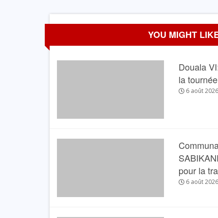
YOU MIGHT LIKE
Douala VI:
la tourné
6 août 202
Communau
SABIKANDA 
pour la tr
6 août 202