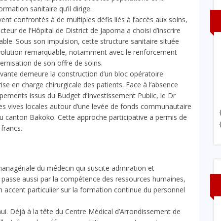
mation sanitaire qu’il dirige.
nt confrontés à de multiples défis liés à l’accès aux soins,
recteur de l’Hôpital de District de Japoma a choisi d’inscrire
le. Sous son impulsion, cette structure sanitaire située
évolution remarquable, notamment avec le renforcement
rnisation de son offre de soins.
vante demeure la construction d’un bloc opératoire
ise en charge chirurgicale des patients. Face à l’absence
ipements issus du Budget d’Investissement Public, le Dr
es vives locales autour d’une levée de fonds communautaire
 du canton Bakoko. Cette approche participative a permis de
 francs.
n managériale du médecin qui suscite admiration et
s passe aussi par la compétence des ressources humaines,
n accent particulier sur la formation continue du personnel
’hui. Déjà à la tête du Centre Médical d’Arrondissement de