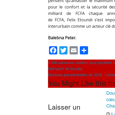
pensent qu’amasser le maximum d’
pour le confort et la sécurité d
milliard de FCFA chaque anné
de FCFA, Felix Etoundi s’est im
interurbain comme un acteur clé du
Balebna Peter.
Facebook
Twitter
Email
Partag
3 840 panneaux solaires pour produire 1
l’aéroport de Douala
Élections présidentielles de 2018 : Com
You Might Like this f
Doua
cœu
Laisser un
Cha
6 