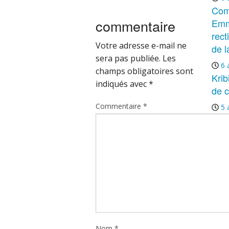
Com
commentaire
Emm
rect
Votre adresse e-mail ne
de l
sera pas publiée.
Les
6 
champs obligatoires sont
Krib
indiqués avec
*
de c
Commentaire
*
5 
Nom
*