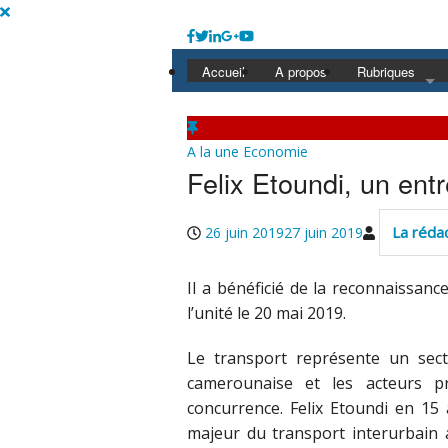
Accueil
A propos
Rubriques
A la une
Politique
Economie
A la une
Economie
Education
Felix Etoundi, un ent
Société
Santé
La réda
26 juin 2019
27 juin 2019
Culture
Il a bénéficié de la reconnaissanc
l’unité le 20 mai 2019.
Le transport représente un sect
camerounaise et les acteurs p
concurrence. Felix Etoundi en 1
majeur du transport interurbain