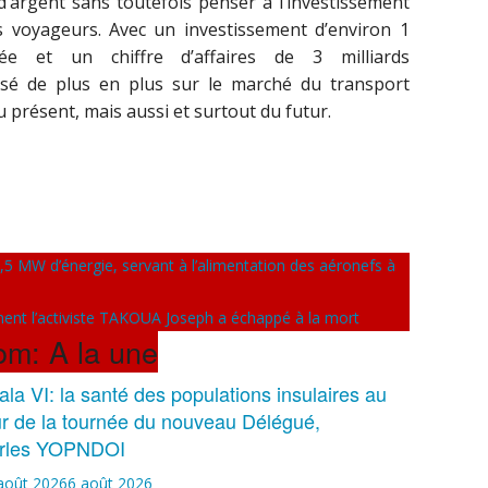
argent sans toutefois penser à l’investissement
es voyageurs. Avec un investissement d’environ 1
e et un chiffre d’affaires de 3 milliards
posé de plus en plus sur le marché du transport
 présent, mais aussi et surtout du futur.
er
,5 MW d’énergie, servant à l’alimentation des aéronefs à
ment l’activiste TAKOUA Joseph a échappé à la mort
rom: A la une
la VI: la santé des populations insulaires au
r de la tournée du nouveau Délégué,
rles YOPNDOI
août 2026
6 août 2026