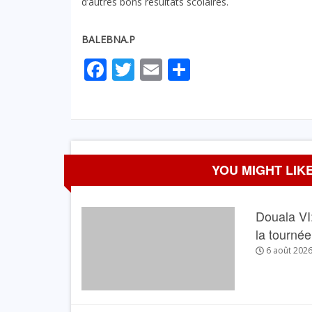
d’autres bons résultats scolaires.
BALEBNA.P
Facebook
Twitter
Email
Partager
YOU MIGHT LIKE
Douala VI:
la tourné
6 août 202