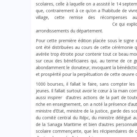
scolaires, celle à laquelle on a assisté le 14 sept
que, contrairement à ce qu’on a l’habitude de vivre
village, cette remise des récompenses au
Ce qui explique les présences de
arrondissements du département.
Pour cette première édition placée sous le signe d
ont été distribuées au cours de cette cérémonie qu
avérée trop étroite pour contenir tout ce beau monde
sur ceux des bénéficiaires qui, au terme de ce
abondamment le donateur, invoquant la bénédiction 
et prospérité pour la perpétuation de cette œuvre
1000 bourses, il fallait le faire, sans compter le
jeunes. Il fallait surtout avoir le cœur à la main 
aussi inspirer d’autres actions de la part de tou
riche en enseignement, on a noté la présence d’
ministre d’Etat, ministre de la justice, garde des 
du comité central du Rdpc, du ministre délégué a
de la Sanaga Maritime et bien d’autres personnali
scolaire commençante, que les récipiendaires de c