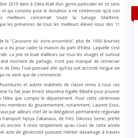
embre 2019 dans à Edéa était d’un genre particulier en ce sens
 et qui consiste pour le donateur à ne s’intéresser qu’à son
x meilleurs concernait toute la Sanaga Maritime.
 tous les meilleurs élèves issus des 11
e la “
Caravane du vivre-ensemble
”, plus de 1000 bourses
i a eu pour cadre la maison du parti d’Edéa. Laquelle s’est
. La joie se lisait d’ailleurs sur tous les visages et surtout
 grand moment de partage, n’ont pas manqué de remercier
de Dieu Tout-puissant afin qu’il lui soit accordé longue vie
 qui ne vient que de commencer.
s fournitures et autres matériels de classe remis à tous ces
comme l’a fait Jean Ernest Masséna Ngalle Bibehe pour pouvoir
te l’élite que compte le département. Pour cette cérémonie
autres membres du gouvernement, notamment, Laurent Esso,
sceaux par ailleurs chef de la délégation permanente régionale
u transport Njoya Zakariaou, de Fritz Dikosso Seme, préfet
tés encore. Il reste simplement qu’au cours de cette année
et acte de générosité puissent mériter davantage à travers