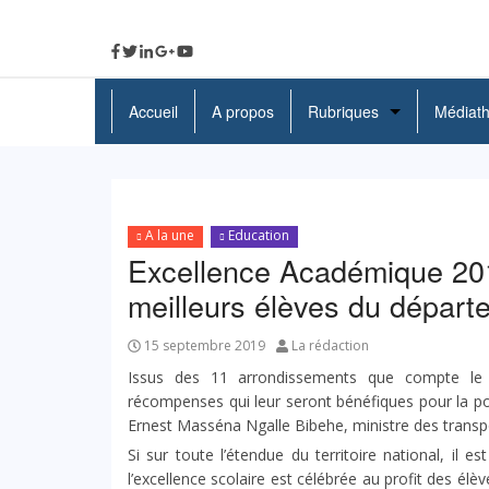
Accueil
A propos
Rubriques
Médiat
A La Une
Politique
A la une
Education
Economie
Excellence Académique 20
meilleurs élèves du départ
Education
Société
15 septembre 2019
La rédaction
Issus des 11 arrondissements que compte le 
Santé
récompenses qui leur seront bénéfiques pour la pou
Ernest Masséna Ngalle Bibehe, ministre des transpo
Culture
Si sur toute l’étendue du territoire national, il 
l’excellence scolaire est célébrée au profit des él