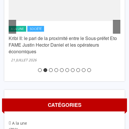
A LA UNE
SOCIÉTÉ
A L
Kribi II: le pari de la proximité entre le Sous-préfet Eto
krib
FAME Justin Hector Daniel et les opérateurs
Lond
économiques
20 J
21 JUILLET 2026
CATÉGORIES
A la une