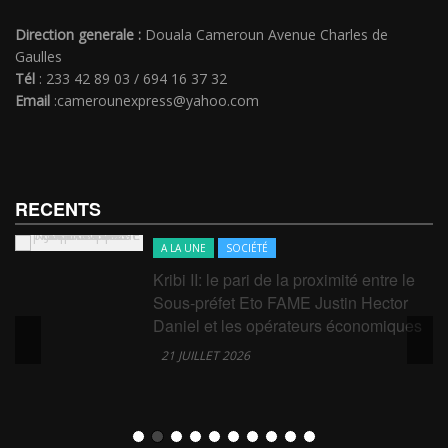
Direction generale :
Douala Cameroun Avenue Charles de
Gaulles
Tél
: 233 42 89 03 / 694 16 37 32
Email
:camerounexpress@yahoo.com
RECENTS
A LA UNE
SOCIÉTÉ
Kribi II: le pari de la proximité entre le
Sous-préfet Eto FAME Justin Hector
Daniel et les opérateurs économiques
21 JUILLET 2026