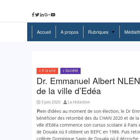
Accueil
A propos
Rubriques
Médiat
A La Une
Politique
A la une
Société
Economie
Dr. Emmanuel Albert NLEN
Education
de la ville d’Edéa
Société
3 juin 2020
La rédaction
P
lein d’idées au moment de son élection, le Dr Em
Santé
bénéficier des retombé des du CHAN 2020 et de la 
ville d’Edéa commence son cursus scolaire à Paris 
Culture
de Douala où il obtient un BEPC en 1986. Puis retour
collège Dominique Savio de Douala où il décroche u