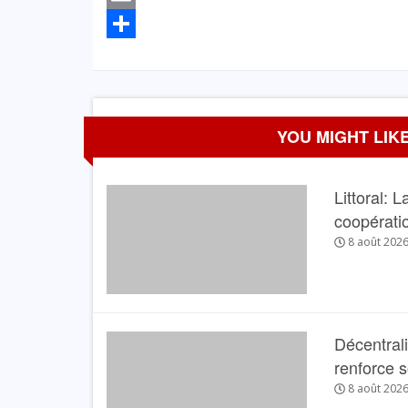
Email
Partager
YOU MIGHT LIKE
Littoral: 
coopérati
8 août 202
Décentral
renforce 
8 août 202