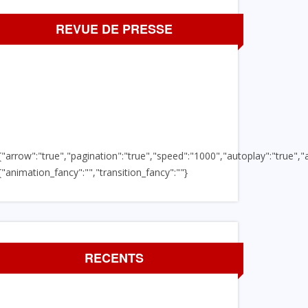
REVUE DE PRESSE
{"arrow":"true","pagination":"true","speed":"1000","autoplay":"true","a
{"animation_fancy":"","transition_fancy":""}
RECENTS