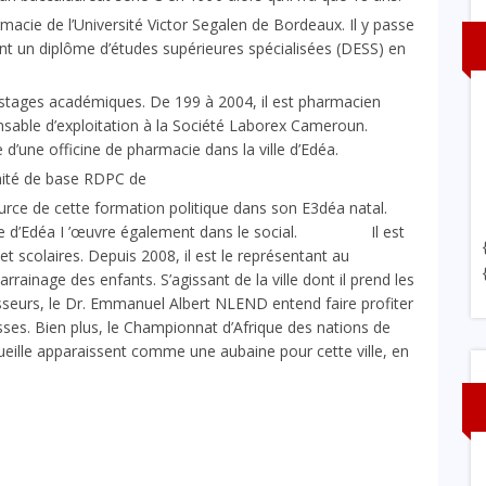
harmacie de l’Université Victor Segalen de Bordeaux. Il y passe
ent un diplôme d’études supérieures spécialisées (DESS) en
tages académiques. De 199 à 2004, il est pharmacien
onsable d’exploitation à la Société Laborex Cameroun.
 d’une officine de pharmacie dans la ville d’Edéa.
mité de base RDPC de
rce de cette formation politique dans son E3déa natal.
a ville d’Edéa I ’œuvre également dans le social. Il est
t scolaires. Depuis 2008, il est le représentant au
ainage des enfants. S’agissant de la ville dont il prend les
esseurs, le Dr. Emmanuel Albert NLEND entend faire profiter
sses. Bien plus, le Championnat d’Afrique des nations de
eille apparaissent comme une aubaine pour cette ville, en