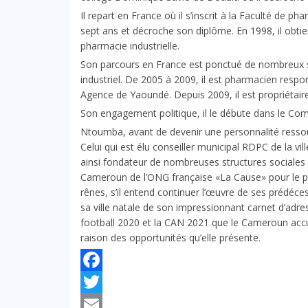
Il repart en France où il s’inscrit à la Faculté de p
sept ans et décroche son diplôme. En 1998, il obti
pharmacie industrielle.
Son parcours en France est ponctué de nombreux s
industriel. De 2005 à 2009, il est pharmacien resp
Agence de Yaoundé. Depuis 2009, il est propriétaire
Son engagement politique, il le débute dans le Co
Ntoumba, avant de devenir une personnalité ressou
Celui qui est élu conseiller municipal RDPC de l
ainsi fondateur de nombreuses structures sociales e
Cameroun de l’ONG française «La Cause» pour le parr
rênes, s’il entend continuer l’œuvre de ses prédéc
sa ville natale de son impressionnant carnet d’adre
football 2020 et la CAN 2021 que le Cameroun accu
raison des opportunités qu’elle présente.
Facebook
Twitter