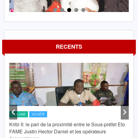
RECENTS
A LA UNE
SOCIÉTÉ
A L
Kribi II: le pari de la proximité entre le Sous-préfet Eto
krib
FAME Justin Hector Daniel et les opérateurs
Lond