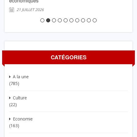
économiques
2
21 JUILLET 2026
CATÉGORIES
A la une
(785)
Culture
(22)
Economie
(163)