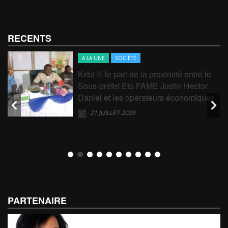
RECENTS
A LA UNE
SOCIÉTÉ
Kribi II: le pari de la proximité entre le
Sous-préfet Eto FAME Justin Hector
Daniel et les opérateurs économiques
21 JUILLET 2026
PARTENAIRE