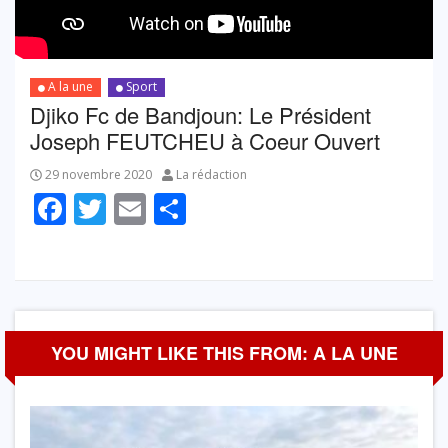
A la une
Sport
Djiko Fc de Bandjoun: Le Président
Joseph FEUTCHEU à Coeur Ouvert
29 novembre 2020
La rédaction
Facebook
Twitter
Email
Partager
YOU MIGHT LIKE THIS FROM: A LA UNE