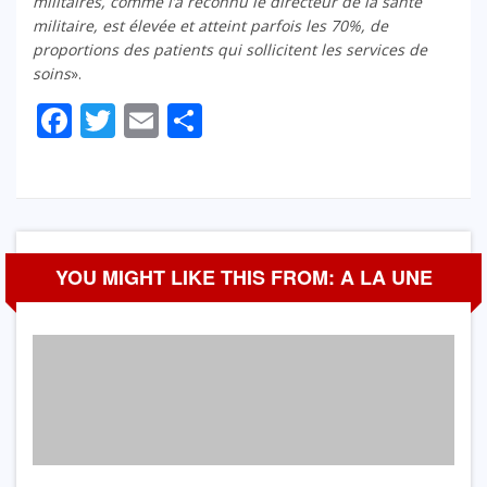
militaires, comme l’a reconnu le directeur de la santé
militaire, est élevée et atteint parfois les 70%, de
proportions des patients qui sollicitent les services de
soins
».
Facebook
Twitter
Email
Partager
YOU MIGHT LIKE THIS FROM: A LA UNE