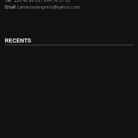
Tél
: 233 42 89 03 / 694 16 37 32
Email
:camerounexpress@yahoo.com
RECENTS