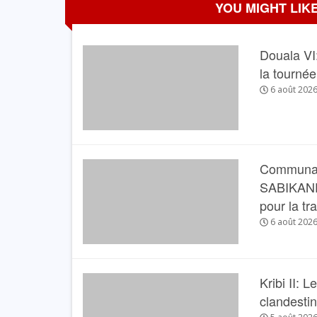
YOU MIGHT LIKE
Douala VI:
la tourné
6 août 202
Communau
SABIKANDA 
pour la tr
6 août 202
Kribi II: 
clandesti