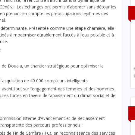
franchise, la rencontre s’inscrit dans la dynamique de
 Général. Les échanges ont permis d’aborder sans détour les
out en prenant en compte les préoccupations légitimes des
el.
e déterminante. Présentée comme une étape charnière, elle
inés à moderniser durablement l’accès à l’eau potable et à
rise.
:
u de Douala, un chantier stratégique pour optimiser la
’acquisition de 40 000 compteurs intelligents.
se avant tout sur l’engagement des femmes et des hommes
sures fortes en faveur de l’apaisement du climat social et de
a Commission Interne d’Avancement et de Reclassement
t transparente des parcours professionnels ;
és de Fin de Carrière (IFC), en reconnaissance des services