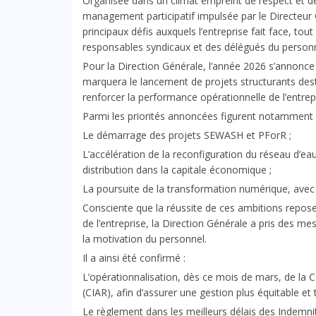
Organisée dans un climat empreint de respect et de 
management participatif impulsée par le Directeur
principaux défis auxquels l’entreprise fait face, t
responsables syndicaux et des délégués du personn
Pour la Direction Générale, l’année 2026 s’annonc
marquera le lancement de projets structurants dest
renforcer la performance opérationnelle de l’entrep
Parmi les priorités annoncées figurent notamment 
Le démarrage des projets SEWASH et PForR ;
L’accélération de la reconfiguration du réseau d’ea
distribution dans la capitale économique ;
La poursuite de la transformation numérique, avec l
Consciente que la réussite de ces ambitions repo
de l’entreprise, la Direction Générale a pris des me
la motivation du personnel.
Il a ainsi été confirmé :
L’opérationnalisation, dès ce mois de mars, de l
(CIAR), afin d’assurer une gestion plus équitable e
Le règlement dans les meilleurs délais des Indemnit