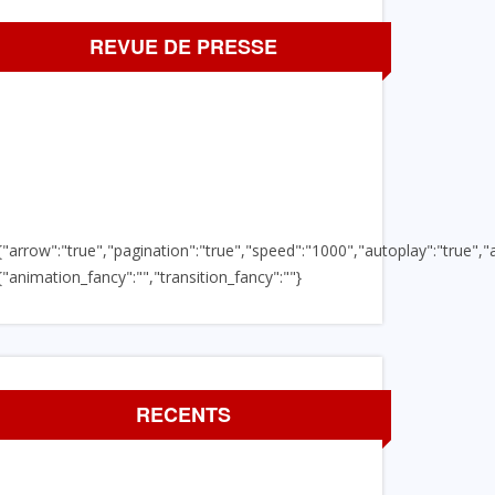
REVUE DE PRESSE
{"arrow":"true","pagination":"true","speed":"1000","autoplay":"true","a
{"animation_fancy":"","transition_fancy":""}
RECENTS