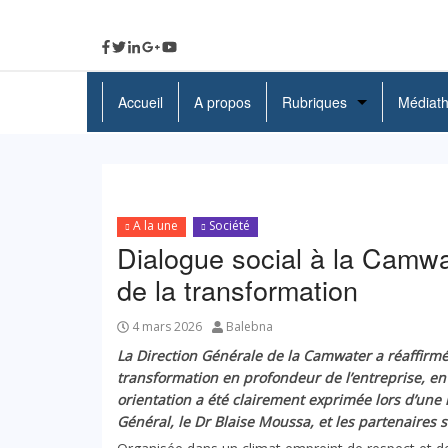
Accueil
A propos
Rubriques
Médiat
A La Une
Politique
A la une
Société
Economie
Dialogue social à la Camwat
Education
de la transformation
Société
4 mars 2026
Balebna
La Direction Générale de la Camwater a réaffirmé
Santé
transformation en profondeur de l’entreprise, en
orientation a été clairement exprimée lors d’une 
Culture
Général, le Dr Blaise Moussa, et les partenaires s