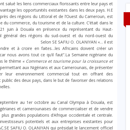
t salué les liens commerciaux florissants entre leur pays et
vantage les opportunités existantes dans les deux pays. H.E
rès des régions du Littoral et de l’Ouest du Cameroun, est
e du commerce, du tourisme et de la culture. C’était dans le
 21 juin à Douala en présence du représentant du Haut-
 général des régions du sud-ouest et du nord-ouest du
FIU O. OLANIYAN «… il est
e et à croire en faites…les Africains doivent créer un
 car nous avons tout ce qu’il faut”.La Semaine nigériane du
ous le thème
« Commerce et tourisme pour la croissance et
permettant aux Nigérians et aux Camerounais, de présenter
ner leur environnement commercial tout en offrant des
t public des deux pays, dans le but de favoriser des relations
elles.
 septembre au 1er octobre au Canal Olympia à Douala, est
igérianes et camerounaises de commercialiser et de vendre
 plus grandes populations d’Afrique occidentale et centrale.
nvestisseurs potentiels et aux entreprises existantes pour
.SE SAFIU O. OLANIYAN qui présidait le lancement officiel