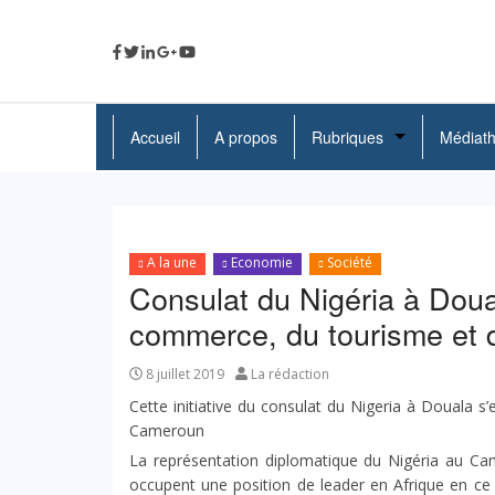
Accueil
A propos
Rubriques
Médiat
A La Une
Politique
A la une
Economie
Société
Economie
Consulat du Nigéria à Doua
commerce, du tourisme et d
Education
Société
8 juillet 2019
La rédaction
Cette initiative du consulat du Nigeria à Douala s’
Santé
Cameroun
La représentation diplomatique du Nigéria au Ca
Culture
occupent une position de leader en Afrique en ce q