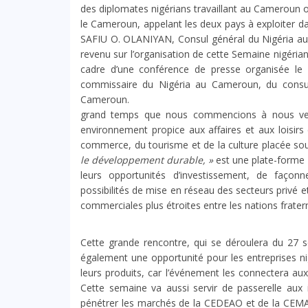
des diplomates nigérians travaillant au Cameroun on
le Cameroun, appelant les deux pays à exploiter da
SAFIU O. OLANIYAN, Consul général du Nigéria aup
revenu sur l’organisation de cette Semaine nigérian
cadre d’une conférence de presse organisée le
commissaire du Nigéria au Cameroun, du consul
Cameroun. Selon SE SA
grand temps que nous commencions à nous vendr
environnement propice aux affaires et aux loisirs
commerce, du tourisme et de la culture placée s
le développement durable, »
est une plate-forme 
leurs opportunités d’investissement, de façon
possibilités de mise en réseau des secteurs privé e
commerciales plus étroites entre les nations fratern
Cette grande rencontre, qui se déroulera du 27
également une opportunité pour les entreprises n
leurs produits, car l’événement les connectera aux
Cette semaine va aussi servir de passerelle aux i
pénétrer les marchés de la CEDEAO et de la CEMAC