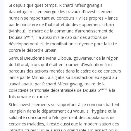
Si depuis quelques temps, Richard Mfeungwang a
davantage mis en exergue les travaux d’investissement
humain se rapportant au concours « villes propres » lancé
par le ministère de l’habitat et du développement urbain
(Minhdu), le maire de la commune d’arrondissement de
ème
Douala 5
, il a aussi mis le cap sur des actions de
développement et de mobilisation citoyenne pour la lutte
contre le désordre urbain.
Samuel Dieudonné Ivaha Diboua, gouverneur de la région
du Littoral, alors qu’il était en tournée d’évaluation à mi-
parcours des actions menées dans le cadre de ce concours
lancé par le Minhdu, a signifié sa satisfaction eu égard au
travail abattu par Richard Mfeungwang, maire de la
ème
collectivité territoriale décentralisée de Douala 5
à la
fois urbaine et rurale.
Si les investissements se rapportant à ce concours battent
leur plein dans le département du Wouri, si l’hygiène et la
salubrité concourent à l’éloignement des populations de
certaines maladies, il reste aussi que la modernisation des
infrastructures y joue aussi un grand rôle. Un aspect pour