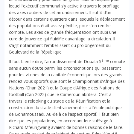
lequel l’exécutif communal s’y active à travers le profilage
des axes routiers de cet arrondissement. Il suffit d’un
détour dans certains quartiers dans lesquels le déplacement
des populations était assez pénible, pour s’en rendre
compte. Les axes de grande fréquentation ont subi une
cure de jouvence qui fluidifie davantage la circulation. Il
s’agit notamment l’embellissent du prolongement du
Boulevard de la République.
ème
Il faut bien le dire, l’arrondissement de Douala 5
compte
sans aucun doute parmi les circonscriptions qui passeront
pour les vitrines de la capitale économique lors des grands
rendez-vous sportifs que sont le Championnat d’Afrique des
Nations (Chan 2021) et la Coupe d’Afrique des Nations de
football (Can 2022) que le Cameroun abritera. C’est à
travers le relooking du stade de la Réunification et la
construction du stade d’entrainement sis à l’école publique
de Bonamoussadi. Au-delà de l’aspect sportif, il faut bien
dire que les populations, en accordant leur suffrage à
Richard Mfeungwang avaient de bonnes raisons de le faire.
En sa triple qualité de président de section Rdpc Wouri 5,