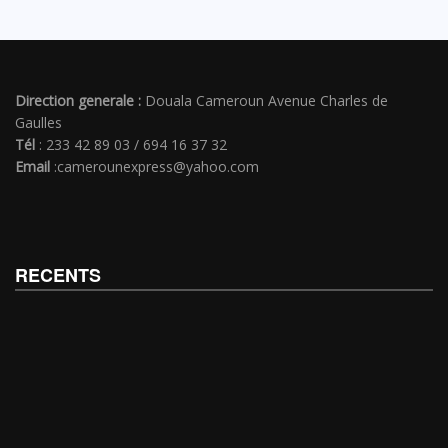
Direction generale :
Douala Cameroun Avenue Charles de
Gaulles
Tél
: 233 42 89 03 / 694 16 37 32
Email
:camerounexpress@yahoo.com
RECENTS