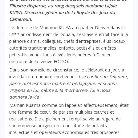
l’illustre disparue, au rang desquels madame Lajoie
KUIYA, Directrice générale de la Royale des Jeux du
Cameroun.
Le domicile de Madame KUIYA au quartier Denver dans le
ème
5
arrondissement de Douala, s’est avéré étroit face à la
pléthore d’amis, collègues, chefs d’entreprises, élus locaux,
autorités traditionnelles, enfants, petits-fils et arrières
petits-fils, venus tous élevés leurs prières à Dieu en
mémoire de la veuve FOTSO.
Dans son homélie de circonstance, le célébrant du jour, a
invité la communauté chrétienne “
à se confier au Seigneur,
parce qu’il est notre maître et pédagogue, et si nous
croyons en lui, même si la mort arrive, lui il nous
donnera la vie
“
Maman Kua’ma comme on l’appelait affectueusement, était
une femme de cœur, de par ses multiples œuvres et
réalisations. Elle a pleinement rempli sa vie au regard de
son immense progéniture, constituée de brillants
intellectuels et opérateurs économiques très prospères.