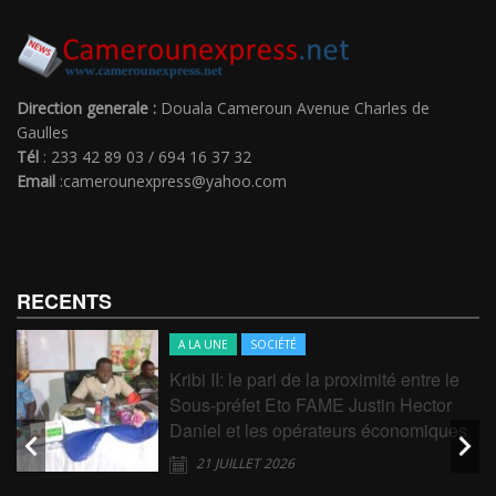
Direction generale :
Douala Cameroun Avenue Charles de
Gaulles
Tél
: 233 42 89 03 / 694 16 37 32
Email
:camerounexpress@yahoo.com
RECENTS
A LA UNE
SOCIÉTÉ
Kribi II: le pari de la proximité entre le
Sous-préfet Eto FAME Justin Hector
Daniel et les opérateurs économiques
21 JUILLET 2026