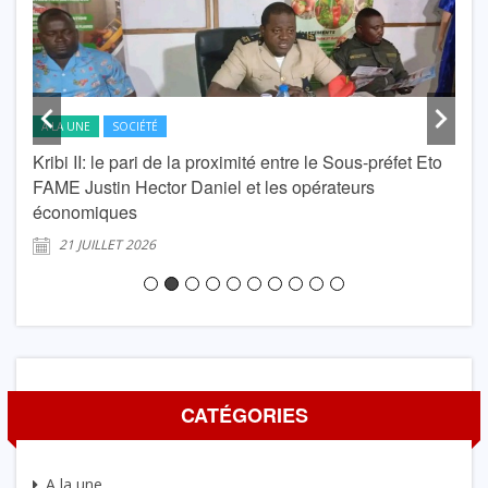
A LA UNE
SOCIÉTÉ
A L
Kribi II: le pari de la proximité entre le Sous-préfet Eto
krib
FAME Justin Hector Daniel et les opérateurs
Lond
économiques
2
21 JUILLET 2026
CATÉGORIES
A la une