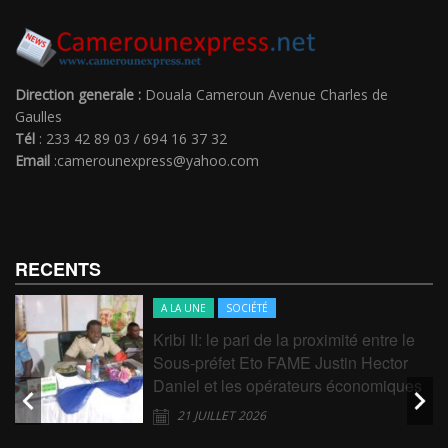
Direction generale :
Douala Cameroun Avenue Charles de
Gaulles
Tél
: 233 42 89 03 / 694 16 37 32
Email
:camerounexpress@yahoo.com
RECENTS
A LA UNE
SOCIÉTÉ
Kribi II: le pari de la proximité entre le
Sous-préfet Eto FAME Justin Hector
Daniel et les opérateurs économiques
21 JUILLET 2026