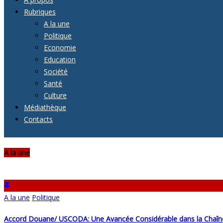
Rubriques
A la une
Politique
Economie
Education
Société
Santé
Culture
Médiathèque
Contacts
A la une
A la une
Politique
Accord Douane/ USCODA: Une Avancée Considérable dans la Chaî