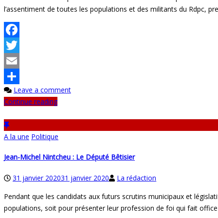
l’assentiment de toutes les populations et des militants du Rdpc, pr
Facebook
Twitter
Email
Leave a comment
Partager
Continue reading
A la une
Politique
Jean-Michel Nintcheu : Le Député Bêtisier
31 janvier 2020
31 janvier 2020
La rédaction
Pendant que les candidats aux futurs scrutins municipaux et législatif
populations, soit pour présenter leur profession de foi qui fait of