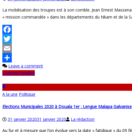
La mobilisation des troupes est à son comble. Jean Ernest Massena
« mission commandée » dans les départements du Nkam et de la Sanag
Facebook
Twitter
Email
Leave a comment
Partager
Continue reading
A la une
Politique
Elections Municipales 2020 à Douala 1er : Lengue Malapa Galvanis
31 janvier 2020
31 janvier 2020
La rédaction
Au fur et à mesure que l’on évolue vers la date « fatidique » du 0