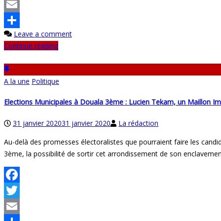
Twitter
Email
Leave a comment
Partager
Continue reading
A la une
Politique
Elections Municipales à Douala 3ème : Lucien Tekam, un Maillon Im
31 janvier 2020
31 janvier 2020
La rédaction
Au-delà des promesses électoralistes que pourraient faire les candid
3ème, la possibilité de sortir cet arrondissement de son enclavemen
Facebook
Twitter