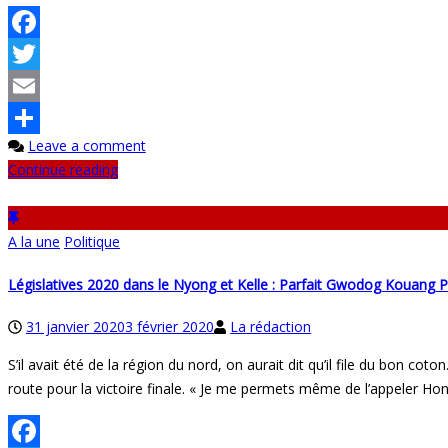
Facebook
Twitter
Email
Leave a comment
Partager
Continue reading
A la une
Politique
Législatives 2020 dans le Nyong et Kelle : Parfait Gwodog Kouang 
31 janvier 2020
3 février 2020
La rédaction
S’il avait été de la région du nord, on aurait dit qu’il file du bon coto
route pour la victoire finale. « Je me permets même de l’appeler Ho