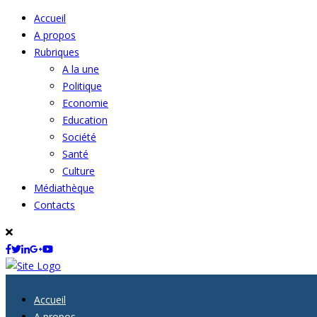
Accueil
A propos
Rubriques
A la une
Politique
Economie
Education
Société
Santé
Culture
Médiathèque
Contacts
Accueil
A propos