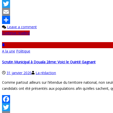
Facebook
Twitter
Email
Leave a comment
Partager
Continue reading
A la une
Politique
Scrutin Municipal à Douala 2ème: Voici le Quinté Gagnant
31 janvier 2020
La rédaction
Comme partout ailleurs sur l’étendue du territoire national, non seul
candidats ont été présentés aux populations afin qu’elles sachent, qu
Facebook