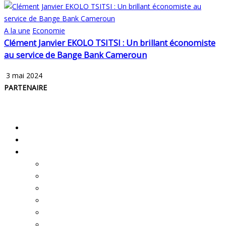
A la une
Economie
Clément Janvier EKOLO TSITSI : Un brillant économiste
au service de Bange Bank Cameroun
3 mai 2024
PARTENAIRE
Accueil
A propos
Rubriques
A la une
Politique
Economie
Education
Société
Santé