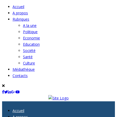
Accueil
A propos
Rubriques
A la une
Politique
Economie
Education
Société
Santé
Culture
Médiathèque
Contacts
Accueil
A propos