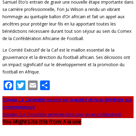
Samuel Eto’o entrain de gravir une nouvelle étape importante dans
sa carrière professionnelle, Fon Ju Wilson a rendu un vibrant
hommage au quintuple ballon d’Or africain et fait un appel aux
ancêtres pour protéger leur fils en lui apportant toutes les
bénédictions nécessaire durant tout son séjour au sein du Comex
de la Confédération Africaine de Football.
Le Comité Exécutif de la Caf est le maillon essentiel de la
gouvernance et la direction du football africain. Ses décisions ont
un impact significatif sur le développement et la promotion du
football en Afrique.
Facebook
Twitter
Email
Partager
Douala: La Camwater rassure sur la qualité de l’eau distribuée aux
consommateurs
Douala : La Trésorerie générale tient son joyau architectural
You Might Like this from: A la une