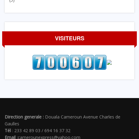
VISITEURS
Direction generale :
Douala Cameroun Avenue Charles de
Gaulles
Tél
: 233 42 89 03 / 694 16 37 32
Email
:camerounexpress@yahoo.com