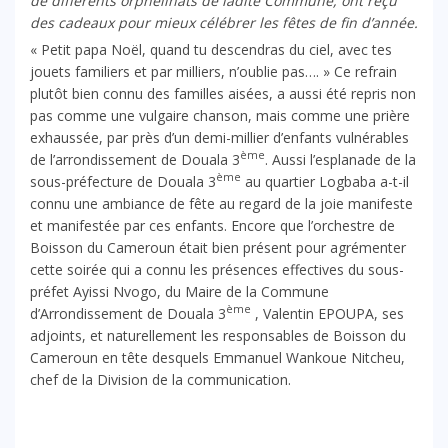
de différents orphelinats de ladite Commune, ont reçu
des cadeaux pour mieux célébrer les fêtes de fin d’année.
« Petit papa Noël, quand tu descendras du ciel, avec tes
jouets familiers et par milliers, n’oublie pas…. » Ce refrain
plutôt bien connu des familles aisées, a aussi été repris non
pas comme une vulgaire chanson, mais comme une prière
exhaussée, par près d’un demi-millier d’enfants vulnérables
ème
de l’arrondissement de Douala 3
. Aussi l’esplanade de la
ème
sous-préfecture de Douala 3
au quartier Logbaba a-t-il
connu une ambiance de fête au regard de la joie manifeste
et manifestée par ces enfants. Encore que l’orchestre de
Boisson du Cameroun était bien présent pour agrémenter
cette soirée qui a connu les présences effectives du sous-
préfet Ayissi Nvogo, du Maire de la Commune
ème
d’Arrondissement de Douala 3
, Valentin EPOUPA, ses
adjoints, et naturellement les responsables de Boisson du
Cameroun en tête desquels Emmanuel Wankoue Nitcheu,
chef de la Division de la communication.