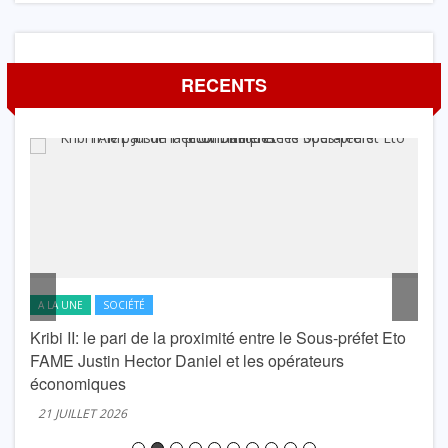
RECENTS
A LA UNE
SOCIÉTÉ
A L
Kribi II: le pari de la proximité entre le Sous-préfet Eto
krib
FAME Justin Hector Daniel et les opérateurs
Lond
économiques
20 J
21 JUILLET 2026