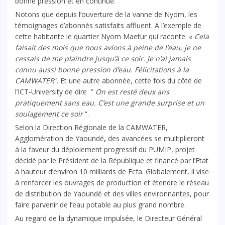
bonne pression et en continue.
Notons que depuis l’ouverture de la vanne de Nyom, les
témoignages d’abonnés satisfaits affluent. A l’exemple de
cette habitante le quartier Nyom Maetur qui raconte: «
Cela
faisait des mois que nous avions à peine de l’eau, je ne
cessais de me plaindre jusqu’à ce soir. Je n’ai jamais
connu aussi bonne pression d’eau. Félicitations à la
CAMWATER
“. Et une autre abonnée, cette fois du côté de
l’ICT-University de dire ”
On est resté deux ans
pratiquement sans eau. C’est une grande surprise et un
soulagement ce soir
“.
Selon la Direction Régionale de la CAMWATER,
Agglomération de Yaoundé
,
des avancées se multiplieront
à la faveur du déploiement progressif du PUMIP, projet
décidé par le Président de la République et financé par l’Etat
à hauteur d’environ 10 milliards de Fcfa. Globalement, il vise
à renforcer les ouvrages de production et étendre le réseau
de distribution de Yaoundé et des villes environnantes, pour
faire parvenir de l’eau potable au plus grand nombre.
Au regard de la dynamique impulsée, le Directeur Général