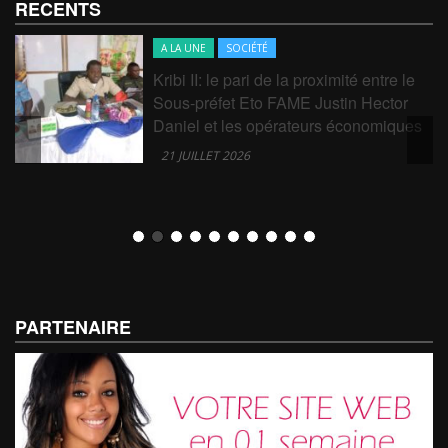
RECENTS
A LA UNE
SOCIÉTÉ
Kribi II: le pari de la proximité entre le
Sous-préfet Eto FAME Justin Hector
Daniel et les opérateurs économiques
21 JUILLET 2026
PARTENAIRE