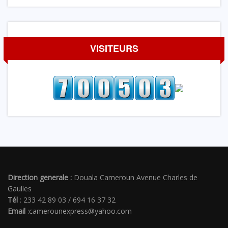
VISITEURS
Direction generale :
Douala Cameroun Avenue Charles de
Gaulles
Tél
: 233 42 89 03 / 694 16 37 32
Email
:camerounexpress@yahoo.com