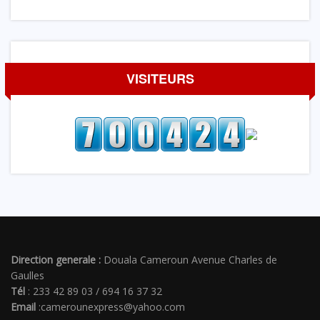
VISITEURS
Direction generale :
Douala Cameroun Avenue Charles de
Gaulles
Tél
: 233 42 89 03 / 694 16 37 32
Email
:camerounexpress@yahoo.com