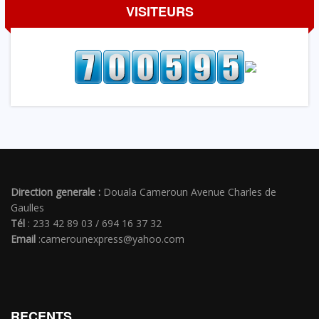
VISITEURS
Direction generale :
Douala Cameroun Avenue Charles de
Gaulles
Tél
: 233 42 89 03 / 694 16 37 32
Email
:camerounexpress@yahoo.com
RECENTS