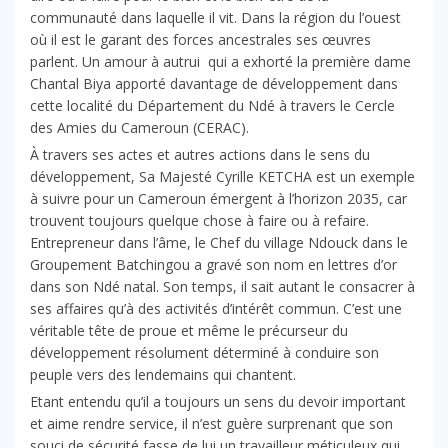
communauté dans laquelle il vit. Dans la région du l’ouest
où il est le garant des forces ancestrales ses œuvres
parlent. Un amour à autrui qui a exhorté la première dame
Chantal Biya apporté davantage de développement dans
cette localité du Département du Ndé à travers le Cercle
des Amies du Cameroun (CERAC).
À travers ses actes et autres actions dans le sens du
développement, Sa Majesté Cyrille KETCHA est un exemple
à suivre pour un Cameroun émergent à l’horizon 2035, car
trouvent toujours quelque chose à faire ou à refaire.
Entrepreneur dans l’âme, le Chef du village Ndouck dans le
Groupement Batchingou a gravé son nom en lettres d’or
dans son Ndé natal. Son temps, il sait autant le consacrer à
ses affaires qu’à des activités d’intérêt commun. C’est une
véritable tête de proue et même le précurseur du
développement résolument déterminé à conduire son
peuple vers des lendemains qui chantent.
Etant entendu qu’il a toujours un sens du devoir important
et aime rendre service, il n’est guère surprenant que son
souci de sécurité fasse de lui un travailleur méticuleux qui