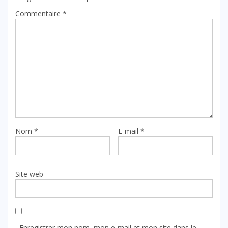
Commentaire
*
Nom
*
E-mail
*
Site web
Enregistrer mon nom, mon e-mail et mon site dans le