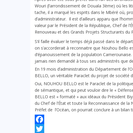
Wouri (l’arrondissement de Douala 3ème) où les litig
tache, il a marqué les esprits dans le Mbéré où, p
d’administrateur. Il est d’ailleurs apparu que l’hom
valeur par le Président de la République, Chef de l’
Renouveau et des Grands Projets Structurants du 
S’il faille évaluer le temps déjà passé dans le dép
on s’accorderait à reconnaitre que Nouhou Bello es
d’épanouissement de la population Camerounaise. Rés
jamais rien demandé à tous ses administrés que d
En 19 mois d’administration du Département de l
BELLO, un véritable Paraclet du projet de société d
Oui, NOUHOU BELLO est le Paraclet de la politique
de sémantique, et qui peut vouloir dire le « Défense
BELLO est « formaté » aux idéaux du Président Biya; 
du Chef de l’État et toute la Reconnaissance de la Na
Préfet de l’Océan, on pourrait conclure à un bilan 
Facebook