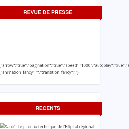
REVUE DE PRESSE
{"arrow":"true","pagination":"true","speed":"1000","autoplay":"true","a
{"animation_fancy":"","transition_fancy":""}
RECENTS