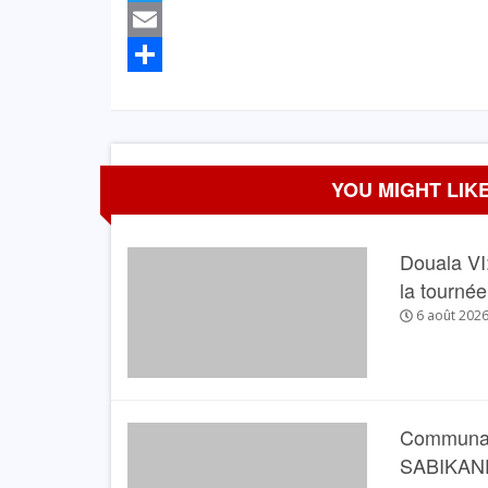
Twitter
Email
Partager
YOU MIGHT LIKE
Douala VI:
la tourné
6 août 202
Communau
SABIKANDA 