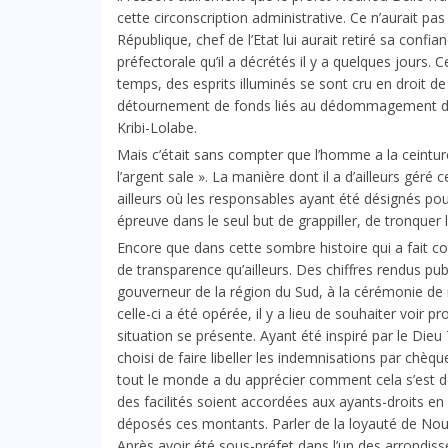
cette circonscription administrative. Ce n’aurait pa
République, chef de l’Etat lui aurait retiré sa conf
préfectorale qu’il a décrétés il y a quelques jours. C
temps, des esprits illuminés se sont cru en droit 
détournement de fonds liés au dédommagement des
Kribi-Lolabe.
Mais c’était sans compter que l’homme a la ceintur
l’argent sale ». La manière dont il a d’ailleurs gér
ailleurs où les responsables ayant été désignés po
épreuve dans le seul but de grappiller, de tronquer la
Encore que dans cette sombre histoire qui a fait cou
de transparence qu’ailleurs. Des chiffres rendus publ
gouverneur de la région du Sud, à la cérémonie de
celle-ci a été opérée, il y a lieu de souhaiter voir 
situation se présente. Ayant été inspiré par le Die
choisi de faire libeller les indemnisations par chèq
tout le monde a du apprécier comment cela s’est déro
des facilités soient accordées aux ayants-droits en
déposés ces montants. Parler de la loyauté de Nouh
Après avoir été sous-préfet dans l’un des arrondis