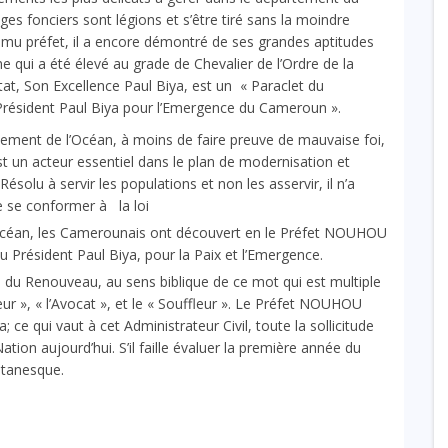
es fonciers sont légions et s’être tiré sans la moindre
romu préfet, il a encore démontré de ses grandes aptitudes
me qui a été élevé au grade de Chevalier de l’Ordre de la
État, Son Excellence Paul Biya, est un « Paraclet du
Président Paul Biya pour l’Emergence du Cameroun ».
artement de l’Océan, à moins de faire preuve de mauvaise foi,
t un acteur essentiel dans le plan de modernisation et
olu à servir les populations et non les asservir, il n’a
e se conformer à la loi
’Océan, les Camerounais ont découvert en le Préfet NOUHOU
u Président Paul Biya, pour la Paix et l’Emergence.
 du Renouveau, au sens biblique de ce mot qui est multiple
ur », « l’Avocat », et le « Souffleur ». Le Préfet NOUHOU
ce qui vaut à cet Administrateur Civil, toute la sollicitude
tion aujourd’hui. S’il faille évaluer la première année du
titanesque.