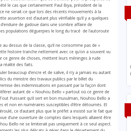
s été le cas que certainement Paul Biya, président de la
iance ne serait-ce que lors des récents mouvements à la
ette assertion est d’autant plus vérifiable qu’il y a quelques
de d’enduire de gadoue dans une sombre affaire de
 populations déguerpies le long du tracé de l’autoroute
e au dessus de la classe, qu’il ne consomme pas de «
é cette histoire tranche nettement avec ce qu’on a souvent vu
ur ce genre de choses, mettent leurs méninges à rude
 réalité des faits.
ler beaucoup d’encre et de salive, il n’y a jamais eu autant
ics du ministre des travaux publics par le billet du
 remise des indemnisations en passant par la façon dont
proliférer autant de « Nouhou Bello » partout où ce genre de
u Tout Puissant qu’il sert en bon musulman, Nouhou Bello a
ues et non en numéraires susceptibles d’être détournés. Et
ulé, ce d’autant plus que le préfet a insisté sur le fait que
 vue d’une ouverture de comptes dans lesquels allaient être
ou Bello ne se limiterait pas uniquement à ce seul aspect.
sements les plus délicats à gérer dans le département du