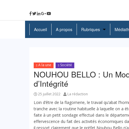
Accueil
A propos
Rubriques
Médiat
A La Une
Politique
A la une
Société
Economie
NOUHOU BELLO : Un Modèle
Education
d’Intégrité
Société
25 juillet 2022
La rédaction
Loin d’être de la flagornerie, le travail qu’abat l’h
Santé
tranche avec la routine habituelle à laquelle on a ét
faite à un petit sondage effectué dans le départemen
Culture
effervescence du fait des activités économiques dan
il ressort clairement que le préfet Nouhou Bello n’a