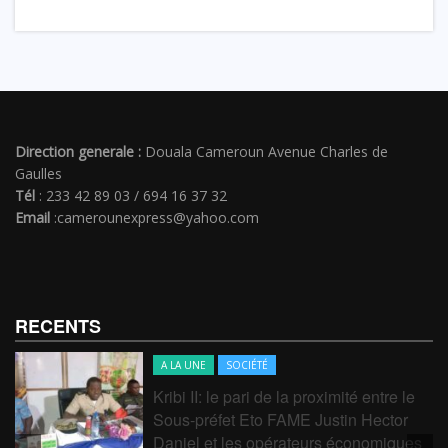
Direction generale :
Douala Cameroun Avenue Charles de
Gaulles
Tél
: 233 42 89 03 / 694 16 37 32
Email
:camerounexpress@yahoo.com
RECENTS
A LA UNE
SOCIÉTÉ
Kribi II: le pari de la proximité entre le
Sous-préfet Eto FAME Justin Hector
Daniel et les opérateurs économiques