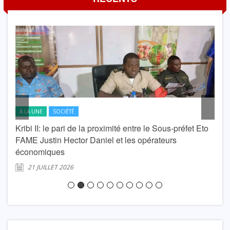
A LA UNE
SOCIÉTÉ
A L
Kribi II: le pari de la proximité entre le Sous-préfet Eto
krib
FAME Justin Hector Daniel et les opérateurs
Lond
économiques
2
21 JUILLET 2026