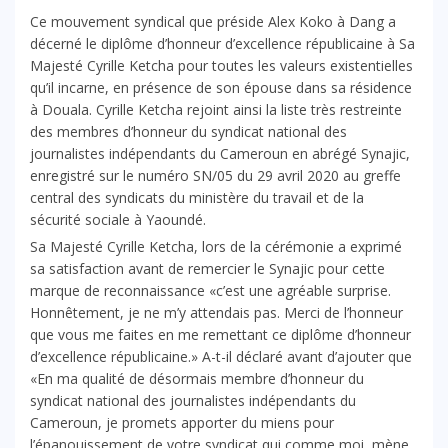
Ce mouvement syndical que préside Alex Koko à Dang a
décerné le diplôme d’honneur d’excellence républicaine à Sa
Majesté Cyrille Ketcha pour toutes les valeurs existentielles
qu’il incarne, en présence de son épouse dans sa résidence
à Douala. Cyrille Ketcha rejoint ainsi la liste très restreinte
des membres d’honneur du syndicat national des
journalistes indépendants du Cameroun en abrégé Synajic,
enregistré sur le numéro SN/05 du 29 avril 2020 au greffe
central des syndicats du ministère du travail et de la
sécurité sociale à Yaoundé.
Sa Majesté Cyrille Ketcha, lors de la cérémonie a exprimé
sa satisfaction avant de remercier le Synajic pour cette
marque de reconnaissance «c’est une agréable surprise.
Honnêtement, je ne m’y attendais pas. Merci de l’honneur
que vous me faites en me remettant ce diplôme d’honneur
d’excellence républicaine.» A-t-il déclaré avant d’ajouter que
«En ma qualité de désormais membre d’honneur du
syndicat national des journalistes indépendants du
Cameroun, je promets apporter du miens pour
l’épanouissement de votre syndicat qui comme moi, mène