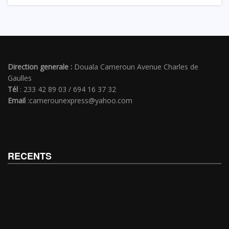
Direction generale :
Douala Cameroun Avenue Charles de
Gaulles
Tél
: 233 42 89 03 / 694 16 37 32
Email
:camerounexpress@yahoo.com
RECENTS